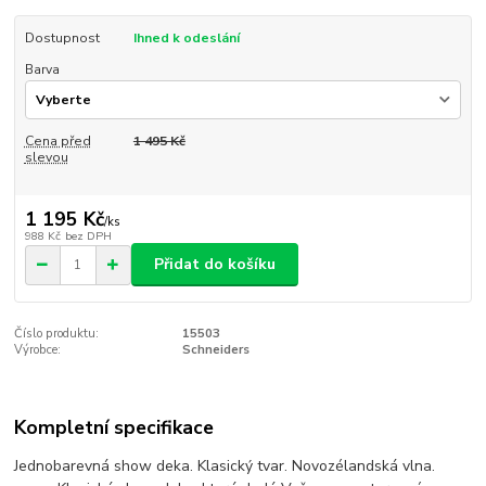
Dostupnost
Ihned k odeslání
Barva
Cena před
1 495 Kč
slevou
1 195 Kč
/
ks
988 Kč
bez DPH
Přidat do košíku
Číslo produktu:
15503
Výrobce:
Schneiders
Kompletní specifikace
Jednobarevná show deka. Klasický tvar. Novozélandská vlna.