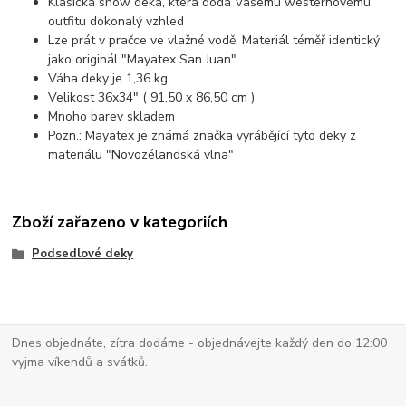
Klasická show deka, která dodá Vašemu westernovému
outfitu dokonalý vzhled
Lze prát v pračce ve vlažné vodě. Materiál téměř identický
jako originál "Mayatex San Juan"
Váha deky je 1,36 kg
Velikost 36x34" ( 91,50 x 86,50 cm )
Mnoho barev skladem
Pozn.: Mayatex je známá značka vyrábějící tyto deky z
materiálu "Novozélandská vlna"
Zboží zařazeno v kategoriích
Podsedlové deky
Dnes objednáte, zítra dodáme - objednávejte každý den do 12:00
vyjma víkendů a svátků.