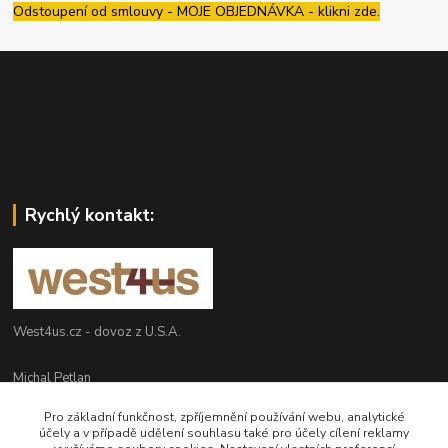
Odstoupení od smlouvy - MOJE OBJEDNÁVKA - klikni zde.
Rychlý kontakt:
West4us.cz - dovoz z U.S.A.
Michal Petlan
+420 777 327 627
Pro základní funkčnost, zpříjemnění používání webu, analytické
(Po-Pá, 9-16h)
účely a v případě udělení souhlasu také pro účely cílení reklamy