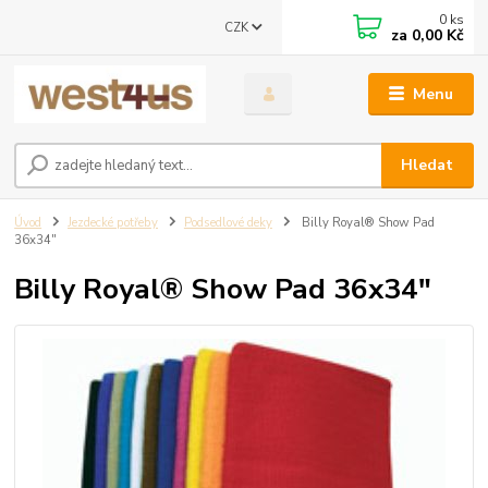
0
ks
CZK
za
0,00 Kč
Menu
Hledat
Úvod
Jezdecké potřeby
Podsedlové deky
Billy Royal® Show Pad
36x34"
Billy Royal® Show Pad 36x34"