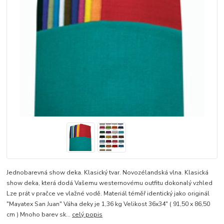
Jednobarevná show deka. Klasický tvar. Novozélandská vlna. Klasická
show deka, která dodá Vašemu westernovému outfitu dokonalý vzhled
Lze prát v pračce ve vlažné vodě. Materiál téměř identický jako originál
"Mayatex San Juan" Váha deky je 1,36 kg Velikost 36x34" ( 91,50 x 86,50
cm ) Mnoho barev sk...
celý popis