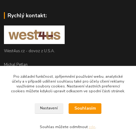
Rychlý kontakt:
West4us.cz - dovoz z U.S.A.
Michal Petlan
+420 777 327 627
Pro základní funkčnost, zpříjemnění používání webu, analytické
(Po-Pá, 9-16h)
účely a v případě udělení souhlasu také pro účely cílení reklamy
využíváme soubory cookies. Nastavení vlastních preferencí
info@west4us.cz
cookies můžete kdykoli upravit odkazem ve spodní části stránek.
Souhlasím
Nastavení
Souhlas můžete odmítnout
zde
.
Vytvořeno na
Eshop-rychle.cz