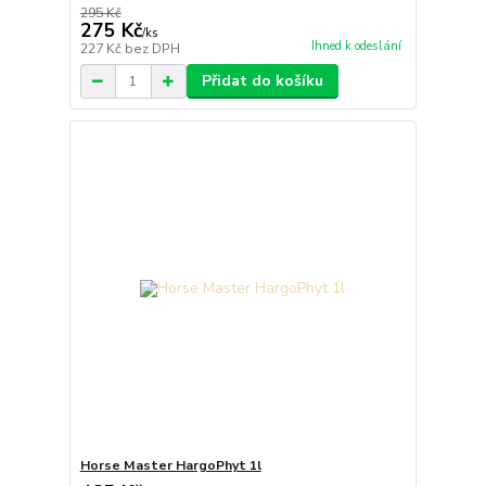
295 Kč
275 Kč
/
ks
Ihned k odeslání
227 Kč
bez DPH
Přidat do košíku
Horse Master HargoPhyt 1l