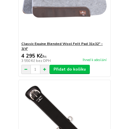
Classic Equine Blended Wool Felt Pad 31x32" -
3/4"
4 295 Kč
/
ks
Ihned k odeslání
3 550 Kč
bez DPH
Přidat do košíku