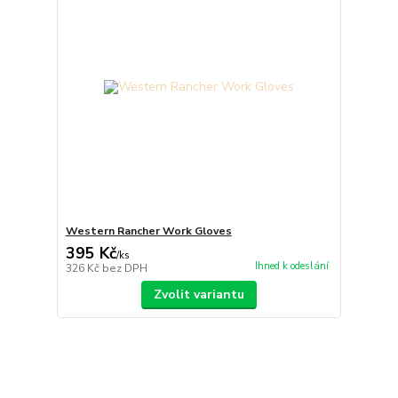
Western Rancher Work Gloves
395 Kč
/
ks
Ihned k odeslání
326 Kč
bez DPH
Zvolit variantu