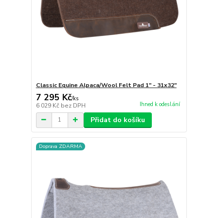
Classic Equine Alpaca/Wool Felt Pad 1" - 31x32"
7 295 Kč
/
ks
Ihned k odeslání
6 029 Kč
bez DPH
Přidat do košíku
Doprava ZDARMA