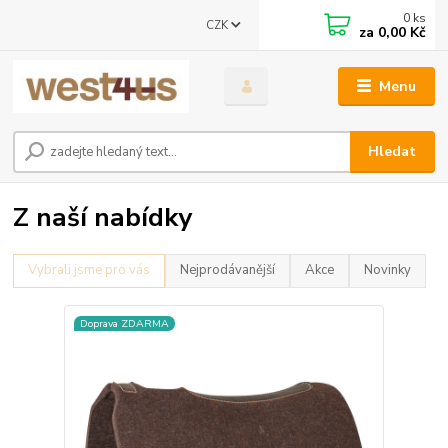
0
ks
CZK
za
0,00 Kč
Menu
Hledat
Z naší nabídky
Vybrali jsme pro vás
Nejprodávanější
Akce
Novinky
Doprava ZDARMA