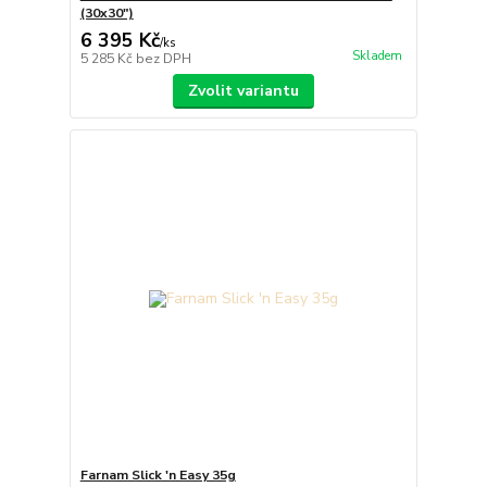
(30x30")
6 395 Kč
/
ks
Skladem
5 285 Kč
bez DPH
Zvolit variantu
Farnam Slick 'n Easy 35g