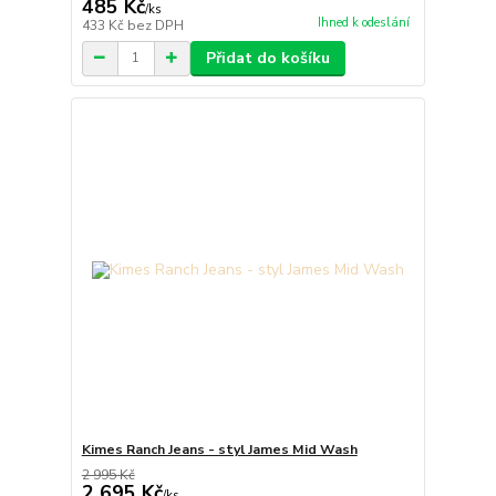
485 Kč
/
ks
Ihned k odeslání
433 Kč
bez DPH
Přidat do košíku
Kimes Ranch Jeans - styl James Mid Wash
2 995 Kč
2 695 Kč
/
ks