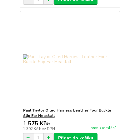
Paul Taylor Oiled Harness Leather Four Buckle
Slip Ear Heastall
1 575 Kč
/
ks
Ihned k odeslání
1 302 Kč
bez DPH
Přidat do košíku