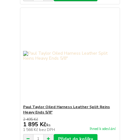
Paul Taylor Oiled Harness Leather Split Reins
Heavy Ends 5/8"
2 495 Kč
1 895 Kč
/
ks
Ihned k odeslání
1 566 Kč
bez DPH
Přidat do košíku