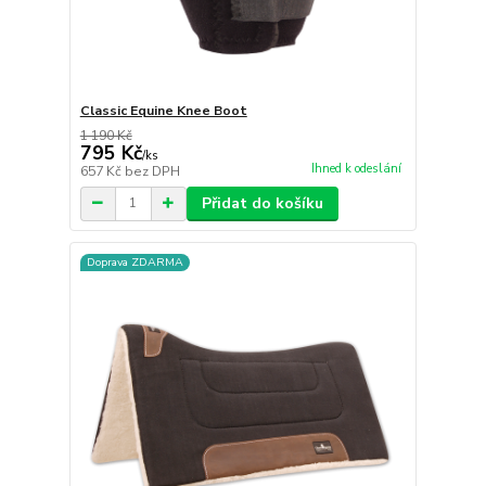
Classic Equine Knee Boot
1 190 Kč
795 Kč
/
ks
Ihned k odeslání
657 Kč
bez DPH
Přidat do košíku
Doprava ZDARMA