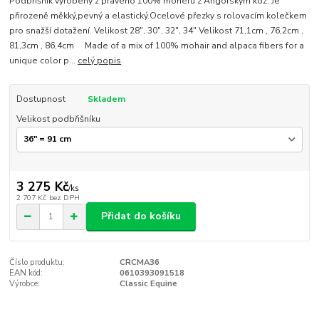
Podbřišník vyrobený z pravého 100% mohéru z Angorským koz. Je
přirozeně měkký,pevný a elastický.Ocelové přezky s rolovacím kolečkem
pro snažší dotažení. Velikost 28", 30", 32", 34" Velikost 71,1cm , 76,2cm ,
81,3cm , 86,4cm Made of a mix of 100% mohair and alpaca fibers for a
unique color p...
celý popis
Dostupnost
Skladem
Velikost podbřišníku
3 275 Kč
/
ks
2 707 Kč
bez DPH
Přidat do košíku
Číslo produktu:
CRCMA36
EAN kód:
0610393091518
Výrobce:
Classic Equine