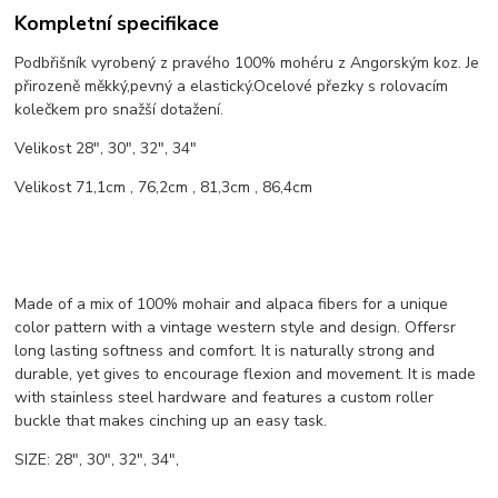
Kompletní specifikace
Podbřišník vyrobený z pravého 100% mohéru z Angorským koz. Je
přirozeně měkký,pevný a elastický.Ocelové přezky s rolovacím
kolečkem pro snažší dotažení.
Velikost 28", 30", 32", 34"
Velikost 71,1cm , 76,2cm , 81,3cm , 86,4cm
Made of a mix of 100% mohair and alpaca fibers for a unique
color pattern with a vintage western style and design. Offersr
long lasting softness and comfort. It is naturally strong and
durable, yet gives to encourage flexion and movement. It is made
with stainless steel hardware and features a custom roller
buckle that makes cinching up an easy task.
SIZE: 28", 30", 32", 34",