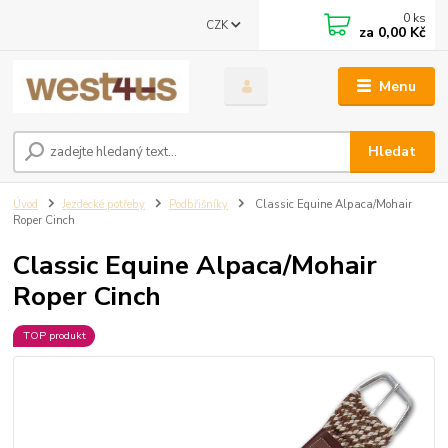
0
ks
CZK
za
0,00 Kč
Menu
Hledat
Úvod
Jezdecké potřeby
Podbřišníky
Classic Equine Alpaca/Mohair
Roper Cinch
Classic Equine Alpaca/Mohair
Roper Cinch
TOP produkt