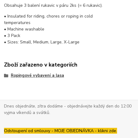
Obsahuje 3 balení rukavic v páru 2ks (= 6 rukavic).
• Insulated for riding, chores or roping in cold
temperatures
• Machine washable
• 3 Pack
• Sizes: Small, Medium, Large, X-Large
Zboží zařazeno v kategoriích
Ropingové vybavení a lasa
Dnes objednáte, zítra dodáme - objednávejte každý den do 12:00
vyjma víkendů a svátků.
Odstoupení od smlouvy - MOJE OBJEDNÁVKA - klikni zde.