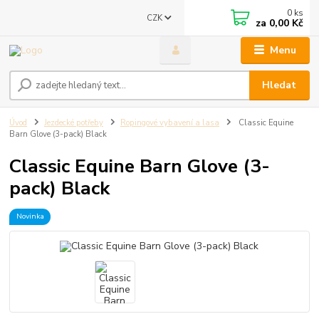
0
ks
CZK
za
0,00 Kč
Menu
Hledat
Úvod
Jezdecké potřeby
Ropingové vybavení a lasa
Classic Equine
Barn Glove (3-pack) Black
Classic Equine Barn Glove (3-
pack) Black
Novinka