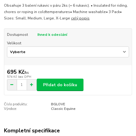
Obsahuje 3 balení rukavic v páru 2ks (= 6 rukavic). • Insulated for riding,
chores or roping in coldtemperatures• Machine washable• 3 Pack•
Sizes: Small, Medium, Large, X-Large
celý popis
Dostupnost
Ihned k odeslání
Velikost
695 Kč
/
ks
574 Kč
bez DPH
Přidat do košíku
Číslo produktu:
BGLOVE
Výrobce:
Classic Equine
Kompletní specifikace