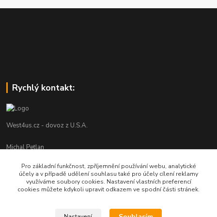
Rychlý kontakt:
West4us.cz - dovoz z U.S.A.
Michal Petlan
+420 777 327 627
Pro základní funkčnost, zpříjemnění používání webu, analytické
(Po-Pá, 9-16h)
účely a v případě udělení souhlasu také pro účely cílení reklamy
využíváme soubory cookies. Nastavení vlastních preferencí
info@west4us.cz
cookies můžete kdykoli upravit odkazem ve spodní části stránek.
Souhlasím
Nastavení