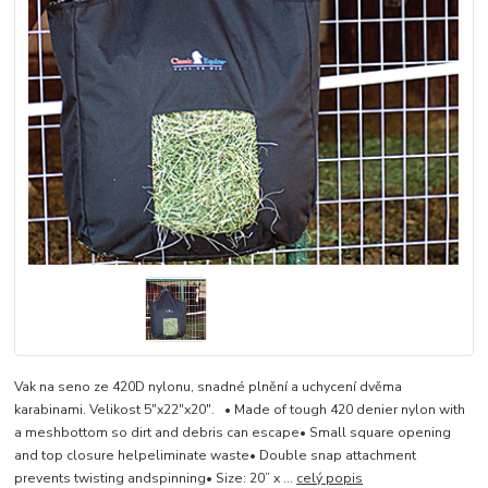
Vak na seno ze 420D nylonu, snadné plnění a uchycení dvěma
karabinami. Velikost 5"x22"x20". • Made of tough 420 denier nylon with
a meshbottom so dirt and debris can escape• Small square opening
and top closure helpeliminate waste• Double snap attachment
prevents twisting andspinning• Size: 20” x ...
celý popis