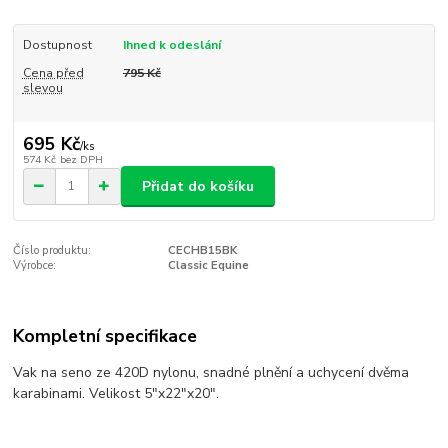
Dostupnost
Ihned k odeslání
Cena před
795 Kč
slevou
695 Kč
/
ks
574 Kč
bez DPH
Přidat do košíku
Číslo produktu:
CECHB15BK
Výrobce:
Classic Equine
Kompletní specifikace
Vak na seno ze 420D nylonu, snadné plnění a uchycení dvěma
karabinami. Velikost 5"x22"x20".