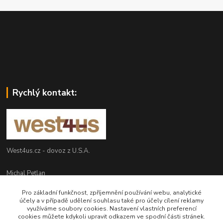
Rychlý kontakt:
West4us.cz - dovoz z U.S.A.
Michal Petlan
+420 777 327 627
Pro základní funkčnost, zpříjemnění používání webu, analytické
(Po-Pá, 9-16h)
účely a v případě udělení souhlasu také pro účely cílení reklamy
využíváme soubory cookies. Nastavení vlastních preferencí
info@west4us.cz
cookies můžete kdykoli upravit odkazem ve spodní části stránek.