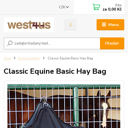
0
ks
CZK
za
0,00 Kč
Menu
Hledat
Úvod
Stájové potřeby
Classic Equine Basic Hay Bag
Classic Equine Basic Hay Bag