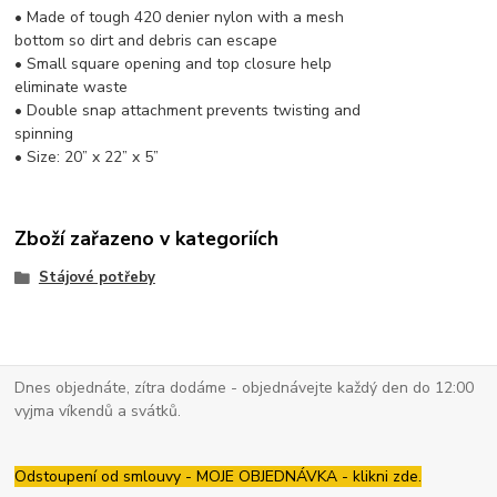
• Made of tough 420 denier nylon with a mesh
bottom so dirt and debris can escape
• Small square opening and top closure help
eliminate waste
• Double snap attachment prevents twisting and
spinning
• Size: 20” x 22” x 5”
Zboží zařazeno v kategoriích
Stájové potřeby
Dnes objednáte, zítra dodáme - objednávejte každý den do 12:00
vyjma víkendů a svátků.
Odstoupení od smlouvy - MOJE OBJEDNÁVKA - klikni zde.