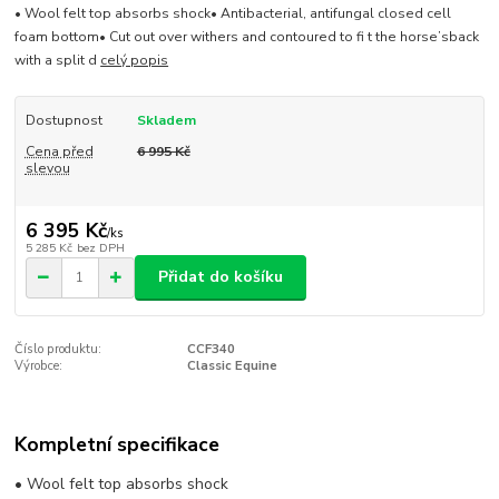
• Wool felt top absorbs shock• Antibacterial, antifungal closed cell
foam bottom• Cut out over withers and contoured to fi t the horse’sback
with a split d
celý popis
Dostupnost
Skladem
Cena před
6 995 Kč
slevou
6 395 Kč
/
ks
5 285 Kč
bez DPH
Přidat do košíku
Číslo produktu:
CCF340
Výrobce:
Classic Equine
Kompletní specifikace
• Wool felt top absorbs shock