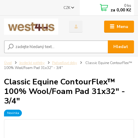
0
ks
CZK
za
0,00 Kč
Menu
Hledat
Úvod
Jezdecké potřeby
Podsedlové deky
Classic Equine ContourFlex™
100% Wool/Foam Pad 31x32" - 3/4"
Classic Equine ContourFlex™
100% Wool/Foam Pad 31x32" -
3/4"
Novinka