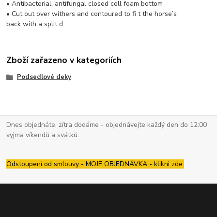
• Antibacterial, antifungal closed cell foam bottom
• Cut out over withers and contoured to fi t the horse’s
back with a split d
Zboží zařazeno v kategoriích
Podsedlové deky
Dnes objednáte, zítra dodáme - objednávejte každý den do 12:00
vyjma víkendů a svátků.
Odstoupení od smlouvy - MOJE OBJEDNÁVKA - klikni zde.