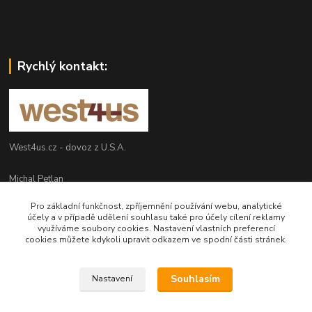
Rychlý kontakt:
West4us.cz - dovoz z U.S.A.
Michal Petlan
+420 777 327 627
Pro základní funkčnost, zpříjemnění používání webu, analytické
(Po-Pá, 9-16h)
účely a v případě udělení souhlasu také pro účely cílení reklamy
využíváme soubory cookies. Nastavení vlastních preferencí
info@west4us.cz
cookies můžete kdykoli upravit odkazem ve spodní části stránek.
Souhlasím
Nastavení