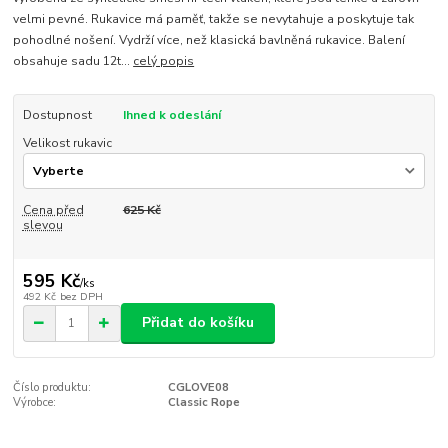
velmi pevné. Rukavice má paměť, takže se nevytahuje a poskytuje tak
pohodlné nošení. Vydrží více, než klasická bavlněná rukavice. Balení
obsahuje sadu 12t...
celý popis
Dostupnost
Ihned k odeslání
Velikost rukavic
Cena před
625 Kč
slevou
595 Kč
/
ks
492 Kč
bez DPH
Přidat do košíku
Číslo produktu:
CGLOVE08
Výrobce:
Classic Rope