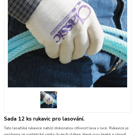
Sada 12 ks rukavic pro lasování.
Tato lasařská rukavice nabízí dokonalou citlivost lasa v ruce. Rukavice je
vyrobena ze syntetické směsi hi-tech vláken, které jsou tenké a zárovň