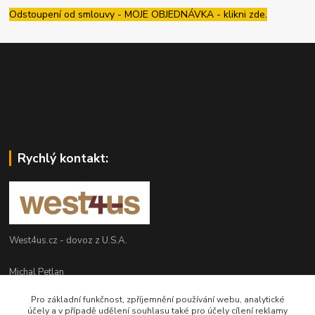
Odstoupení od smlouvy - MOJE OBJEDNÁVKA - klikni zde.
Rychlý kontakt:
West4us.cz - dovoz z U.S.A.
Michal Petlan
+420 777 327 627
Pro základní funkčnost, zpříjemnění používání webu, analytické
(Po-Pá, 9-16h)
účely a v případě udělení souhlasu také pro účely cílení reklamy