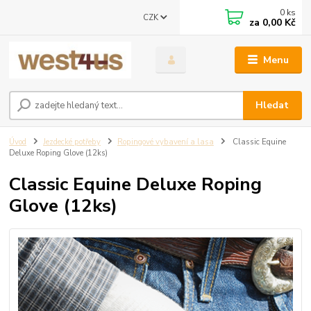
0
ks
CZK
za
0,00 Kč
Menu
Hledat
Úvod
Jezdecké potřeby
Ropingové vybavení a lasa
Classic Equine
Deluxe Roping Glove (12ks)
Classic Equine Deluxe Roping
Glove (12ks)