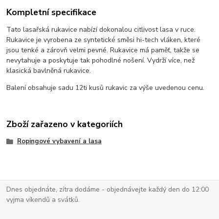
Kompletní specifikace
Tato lasařská rukavice nabízí dokonalou citlivost lasa v ruce.
Rukavice je vyrobena ze syntetické směsi hi-tech vláken, které
jsou tenké a zárovň velmi pevné. Rukavice má paměť, takže se
nevytahuje a poskytuje tak pohodlné nošení. Vydrží více, než
klasická bavlněná rukavice.
Balení obsahuje sadu 12ti kusů rukavic za výše uvedenou cenu.
Zboží zařazeno v kategoriích
Ropingové vybavení a lasa
Dnes objednáte, zítra dodáme - objednávejte každý den do 12:00
vyjma víkendů a svátků.