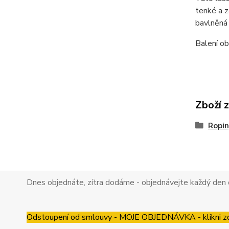
tenké a z
bavlněná 
Balení ob
Zboží 
Ropin
Dnes objednáte, zítra dodáme - objednávejte každý den 
Odstoupení od smlouvy - MOJE OBJEDNÁVKA - klikni z