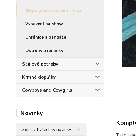
Ropingové vybavení a lasa
Vybavení na show
Chrániče a bandáže
Ostruhy a řemínky
Stájové potřeby
Krmné doplňky
Cowboys and Cowgirls
Novinky
Komple
Zobrazit všechny novinky
Tato lasa