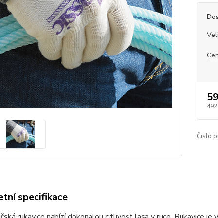
Dos
Vel
Cen
59
492
Číslo p
tní specifikace
řská rukavice nabízí dokonalou citlivost lasa v ruce. Rukavice je