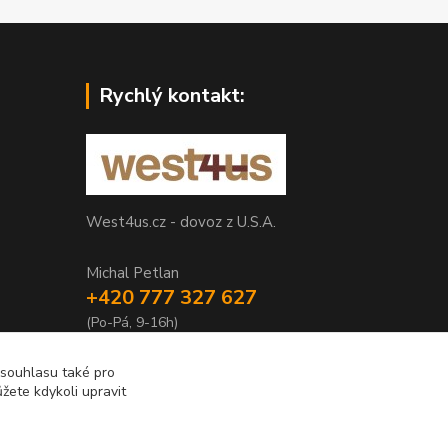
Rychlý kontakt:
West4us.cz - dovoz z U.S.A.
Michal Petlan
+420 777 327 627
(Po-Pá, 9-16h)
info@west4us.cz
 souhlasu také pro
žete kdykoli upravit