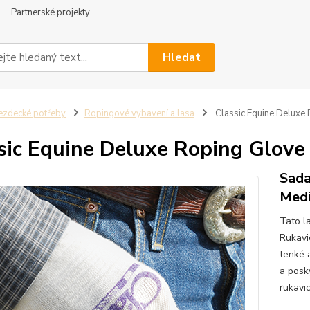
Partnerské projekty
Hledat
ezdecké potřeby
Ropingové vybavení a lasa
Classic Equine Deluxe
sic Equine Deluxe Roping Glove
Sada
Med
Tato la
Rukavi
tenké 
a posk
rukavi