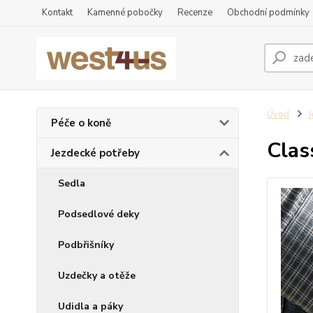
Kontakt
Kamenné pobočky
Recenze
Obchodní podmínky
Úvod
J
Péče o koně
Clas
Jezdecké potřeby
Sedla
Podsedlové deky
Podbřišníky
Uzdečky a otěže
Udidla a páky