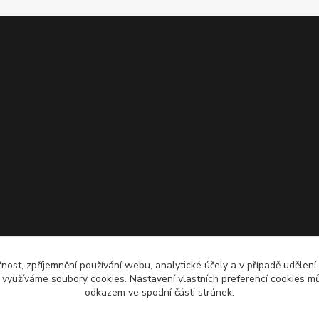
čnost, zpříjemnění používání webu, analytické účely a v případě udělení
y využíváme soubory cookies. Nastavení vlastních preferencí cookies mů
odkazem ve spodní části stránek.