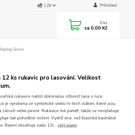
Přihlášení
CZK
0
ks
za
0,00 Kč
 Roping Glove
 12 ks rukavic pro lasování. Velikost
ium.
sařská rukavice nabízí dokonalou citlivost lasa v ruce.
ce je vyrobena ze syntetické směsi hi-tech vláken, které jsou
a zárovň velmi pevné. Rukavice má paměť, takže se nevytahuje
ytuje tak pohodlné nošení. Vydrží více, než klasická bavlněná
ce. Balení obsahuje sadu 12t...
celý popis