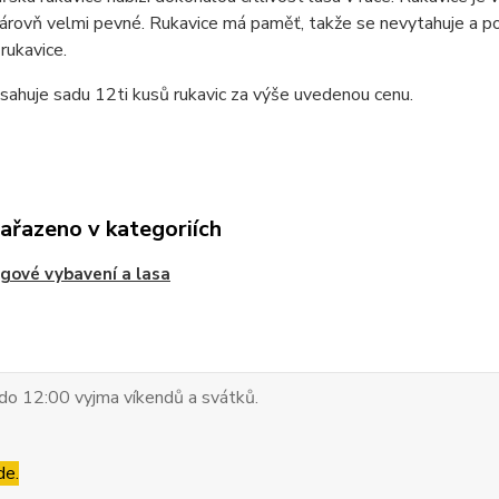
árovň velmi pevné. Rukavice má paměť, takže se nevytahuje a pos
rukavice.
sahuje sadu 12ti kusů rukavic za výše uvedenou cenu.
zařazeno v kategoriích
gové vybavení a lasa
do 12:00 vyjma víkendů a svátků.
de.