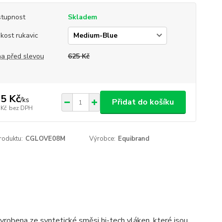
tupnost
Skladem
ikost rukavic
a před slevou
625 Kč
5 Kč
/
ks
Přidat do košíku
 Kč
bez DPH
roduktu:
CGLOVE08M
Výrobce:
Equibrand
 vyrobena ze syntetické směsi hi-tech vláken, které jsou