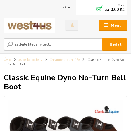
0
ks
CZK
za
0,00 Kč
Menu
Hledat
Úvod
Jezdecké potřeby
Chrániče a bandáže
Classic Equine Dyno No-
Turn Bell Boot
Classic Equine Dyno No-Turn Bell
Boot