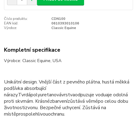
Číslo produktu:
CDN100
EAN kód:
0610393010106
Výrobce:
Classic Equine
Kompletní specifikace
Výrobce: Classic Equine, USA
Unikátní design
.
Vnější část z pevného plátna, hustá měkká
podšívka absorbující
nárazy.
Tvrdá
polyuretanová
vrstva
odpuzuje vodu
a
je odolná
proti skvrnám
.
Krásné
zbarvení
zůstává věrné
po celou dobu
životnosti
zvonu
.
Bezpečné uchycení
.
Zůstává na
místě
pro
spolehlivou
ochranu.