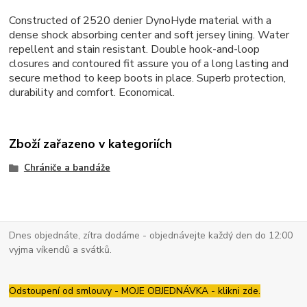
Constructed of 2520 denier DynoHyde material with a
dense shock absorbing center and soft jersey lining. Water
repellent and stain resistant. Double hook-and-loop
closures and contoured fit assure you of a long lasting and
secure method to keep boots in place. Superb protection,
durability and comfort. Economical.
Zboží zařazeno v kategoriích
Chrániče a bandáže
Dnes objednáte, zítra dodáme - objednávejte každý den do 12:00
vyjma víkendů a svátků.
Odstoupení od smlouvy - MOJE OBJEDNÁVKA - klikni zde.