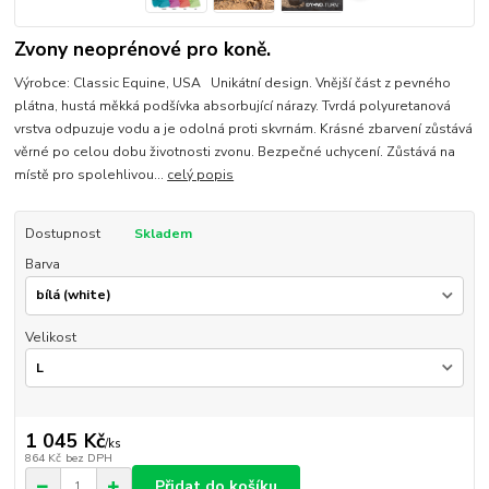
Zvony neoprénové pro koně.
Výrobce: Classic Equine, USA Unikátní design. Vnější část z pevného
plátna, hustá měkká podšívka absorbující nárazy. Tvrdá polyuretanová
vrstva odpuzuje vodu a je odolná proti skvrnám. Krásné zbarvení zůstává
věrné po celou dobu životnosti zvonu. Bezpečné uchycení. Zůstává na
místě pro spolehlivou...
celý popis
Dostupnost
Skladem
Barva
Velikost
1 045 Kč
/
ks
864 Kč
bez DPH
Přidat do košíku