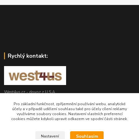
Rychlý kontakt:
West4us.cz - dovoz z U.S.A.
Pro základní funkčnost, zpříjemnění používání webu, analytické
Michal Petlan
účely a v případě udělení souhlasu také pro účely cílení reklamy
+420 777 327 627
využíváme soubory cookies. Nastavení vlastních preferencí
cookies můžete kdykoli upravit odkazem ve spodní části stránek.
(Po-Pá, 9-16h)
info@west4us.cz
Souhlasím
Nastavení