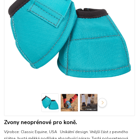
Zvony neoprénové pro koně.
Výrobce: Classic Equine, USA Unikátní design. Vnější část z pevného
plátna, hustá měkká podšívka absorbující nárazy. Tvrdá polyuretanová