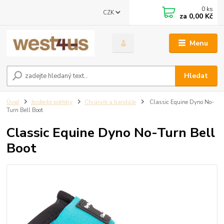
0
ks
CZK
za
0,00 Kč
Menu
Hledat
Úvod
Jezdecké potřeby
Chrániče a bandáže
Classic Equine Dyno No-
Turn Bell Boot
Classic Equine Dyno No-Turn Bell
Boot