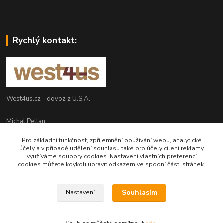
Rychlý kontakt:
West4us.cz - dovoz z U.S.A.
Michal Petlan
+420 777 327 627
Pro základní funkčnost, zpříjemnění používání webu, analytické
(Po-Pá, 9-16h)
účely a v případě udělení souhlasu také pro účely cílení reklamy
využíváme soubory cookies. Nastavení vlastních preferencí
info@west4us.cz
cookies můžete kdykoli upravit odkazem ve spodní části stránek.
Souhlasím
Nastavení