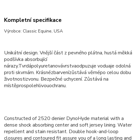
Kompletní specifikace
Výrobce: Classic Equine, USA
Unikátní design
.
Vnější část z pevného plátna, hustá měkká
podšívka absorbující
nárazy.
Tvrdá
polyuretanová
vrstva
odpuzuje vodu
a
je odolná
proti skvrnám
.
Krásné
zbarvení
zůstává věrné
po celou dobu
životnosti
zvonu
.
Bezpečné uchycení
.
Zůstává na
místě
pro
spolehlivou
ochranu.
Constructed of 2520 denier DynoHyde material with a
dense shock absorbing center and soft jersey lining. Water
repellent and stain resistant. Double hook-and-loop
closures and contoured fit assure you of a long lasting and