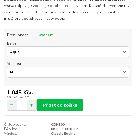
vrstva odpuzuje vodu a je odolná proti skvrnám. Krásné zbarvení zůstává
věrné po celou dobu životnosti zvonu. Bezpečné uchycení. Zůstává na
místě pro spolehlivou...
celý popis
Dostupnost
Skladem
Barva
Velikost
1 045 Kč
/
ks
864 Kč
bez DPH
Přidat do košíku
Číslo produktu:
CDN100
EAN kód:
0610393010106
Výrobce:
Classic Equine