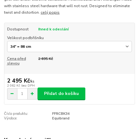
with stainless steel hardware that will not rust. Designed to eliminate
twist and distortion.
celý popis
Dostupnost
Ihned k odeslání
Velikost podbřišníku
Cena před
2 695 Kč
slevou
2 495 Kč
/
ks
2 062 Kč
bez DPH
Přidat do košíku
Číslo produktu:
FFRCBK34
Výrobce:
Equibrand