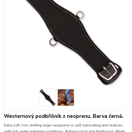
Westernový podbřišník z neoprenu. Barva černá.
Extra soft, non-chafing virgin neoprene is self-lubricating and reduces
girth itch under extreme conditions. Antimicrobial and Antifungal. Made