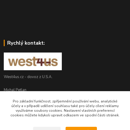
Rychlý kontakt:
West4us.cz - dovoz z U.S.A.
Michal Petlan
+420 777 327 627
Pro základní funkčnost, zpříjemnění používání webu, analytické
(Po-Pá, 9-16h)
účely a v případě udělení souhlasu také pro účely cílení reklamy
využíváme soubory cookies. Nastavení vlastních preferencí
info@west4us.cz
cookies můžete kdykoli upravit odkazem ve spodní části stránek.