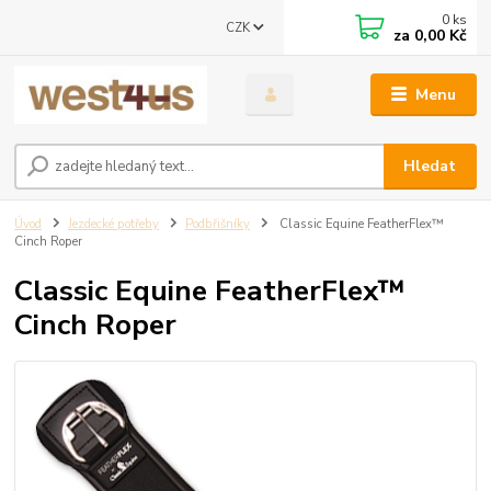
0
ks
CZK
za
0,00 Kč
Menu
Hledat
Úvod
Jezdecké potřeby
Podbřišníky
Classic Equine FeatherFlex™
Cinch Roper
Classic Equine FeatherFlex™
Cinch Roper