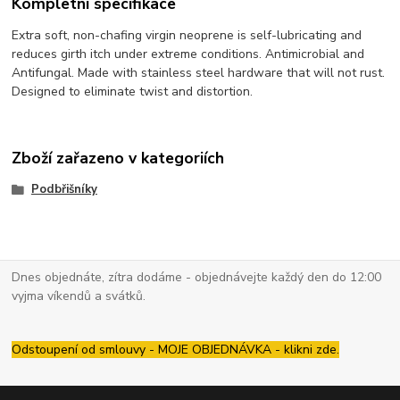
Kompletní specifikace
Extra soft, non-chafing virgin neoprene is self-lubricating and
reduces girth itch under extreme conditions. Antimicrobial and
Antifungal. Made with stainless steel hardware that will not rust.
Designed to eliminate twist and distortion.
Zboží zařazeno v kategoriích
Podbřišníky
Dnes objednáte, zítra dodáme - objednávejte každý den do 12:00
vyjma víkendů a svátků.
Odstoupení od smlouvy - MOJE OBJEDNÁVKA - klikni zde.