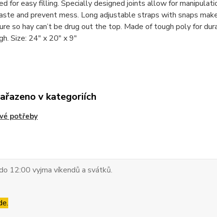
d for easy filling. Specially designed joints allow for manipulat
ste and prevent mess. Long adjustable straps with snaps make 
ure so hay can’t be drug out the top. Made of tough poly for dur
ugh. Size: 24" x 20" x 9"
zařazeno v kategoriích
vé potřeby
do 12:00 vyjma víkendů a svátků.
de.