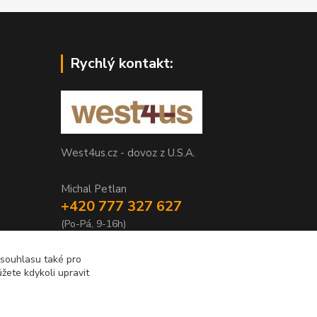
Rychlý kontakt:
West4us.cz - dovoz z U.S.A.
Michal Petlan
+420 777 327 627
(Po-Pá, 9-16h)
info@west4us.cz
 souhlasu také pro
žete kdykoli upravit