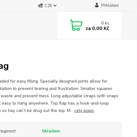
Přihlášení
CZK
0
ks
za
0,00 Kč
ag
ded for easy filling. Specially designed joints allow for
lation to prevent tearing and frustration. Smaller squares
 waste and prevent mess. Long adjustable straps with snaps
t easy to hang anywhere. Top flap has a hook-and-loop
 so hay can’t be drug out the top. M...
celý popis
tupnost
Skladem