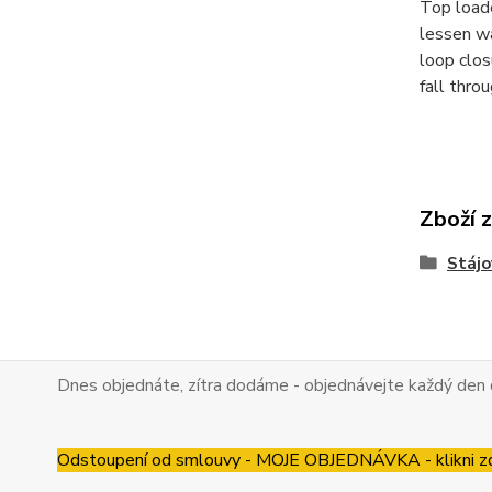
Top loade
lessen wa
loop clos
fall thro
Zboží 
Stájo
Dnes objednáte, zítra dodáme - objednávejte každý den 
Odstoupení od smlouvy - MOJE OBJEDNÁVKA - klikni z