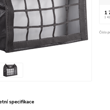
1 
1 4
Číslo p
tní specifikace