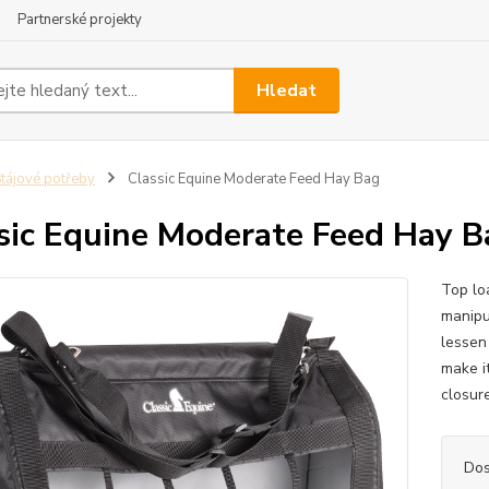
Partnerské projekty
Hledat
tájové potřeby
Classic Equine Moderate Feed Hay Bag
sic Equine Moderate Feed Hay B
Top loa
manipu
lessen
make i
closure
Dos