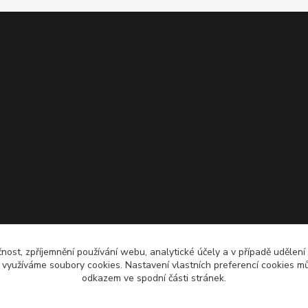
čnost, zpříjemnění používání webu, analytické účely a v případě udělení
y využíváme soubory cookies. Nastavení vlastních preferencí cookies mů
odkazem ve spodní části stránek.