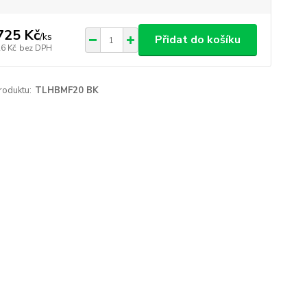
725 Kč
/
ks
Přidat do košíku
26 Kč
bez DPH
roduktu:
TLHBMF20 BK