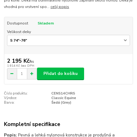
pro koně. Deka má odnímatelné nylonové zapínání okolo nohou. Deka je
vhodná pro vrstvení spo...
celý popis
Dostupnost
Skladem
Velikost deky
2 195 Kč
/
ks
1 814 Kč
bez DPH
Přidat do košíku
Číslo produktu:
CENS14CHRS
Výrobce:
Classic Equine
Barva:
Šedá (Grey)
Kompletní specifikace
Popis:
Pevná a lehká nylonová konstrukce je prodyšná a