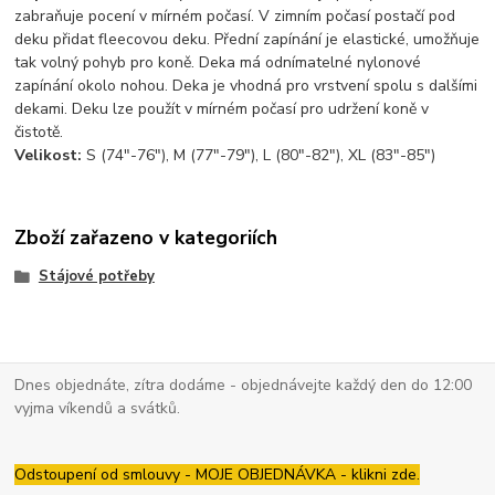
zabraňuje pocení v mírném počasí. V zimním počasí postačí pod
deku přidat fleecovou deku. Přední zapínání je elastické, umožňuje
tak volný pohyb pro koně. Deka má odnímatelné nylonové
zapínání okolo nohou. Deka je vhodná pro vrstvení spolu s dalšími
dekami. Deku lze použít v mírném počasí pro udržení koně v
čistotě.
Velikost:
S (74"-76"), M (77"-79"), L (80"-82"), XL (83"-85")
Zboží zařazeno v kategoriích
Stájové potřeby
Dnes objednáte, zítra dodáme - objednávejte každý den do 12:00
vyjma víkendů a svátků.
Odstoupení od smlouvy - MOJE OBJEDNÁVKA - klikni zde.