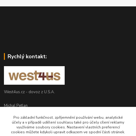
Rychlý kontakt:
West4us.cz - dovoz z U.S.A.
Michal Petlan
+420 777 327 627
Pro základní funkčnost, zpříjemnění používání webu, analytické
(Po-Pá, 9-16h)
účely a v případě udělení souhlasu také pro účely cílení reklamy
využíváme soubory cookies. Nastavení vlastních preferencí
info@west4us.cz
cookies můžete kdykoli upravit odkazem ve spodní části stránek.