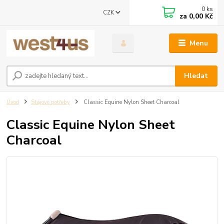
0
ks
CZK
za
0,00 Kč
Menu
Hledat
Úvod
Stájové potřeby
Classic Equine Nylon Sheet Charcoal
Classic Equine Nylon Sheet
Charcoal