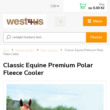
0
ks
CZK
za
0,00 Kč
Menu
Hledat
Úvod
Stájové potřeby
Deky pro koně
Classic Equine Premium Polar
Fleece Cooler
Classic Equine Premium Polar
Fleece Cooler