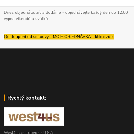
Dnes objednáte, zítra dodáme - objednávejte každý den do 12:00
vyjma víkendů a svátků.
Odstoupení od smlouvy - MOJE OBJEDNÁVKA - klikni zde.
Rychlý kontakt:
West4us.cz - dovoz z U.S.A.