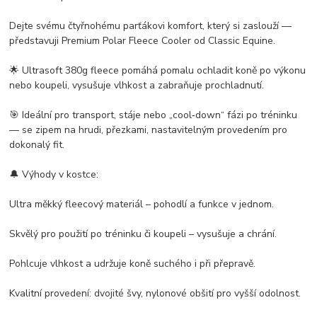
Dejte svému čtyřnohému parťákovi komfort, který si zaslouží —
představuji Premium Polar Fleece Cooler od Classic Equine.
🌟
Ultrasoft 380g fleece pomáhá pomalu ochladit koně po výkonu
nebo koupeli, vysušuje vlhkost a zabraňuje prochladnutí.
🎯
Ideální pro transport, stáje nebo „cool‐down“ fázi po tréninku
— se zipem na hrudi, přezkami, nastavitelným provedením pro
dokonalý fit.
🔔
Výhody v kostce:
Ultra měkký fleecový materiál – pohodlí a funkce v jednom.
Skvělý pro použití po tréninku či koupeli – vysušuje a chrání.
Pohlcuje vlhkost a udržuje koně suchého i při přepravě.
Kvalitní provedení: dvojité švy, nylonové obšití pro vyšší odolnost.