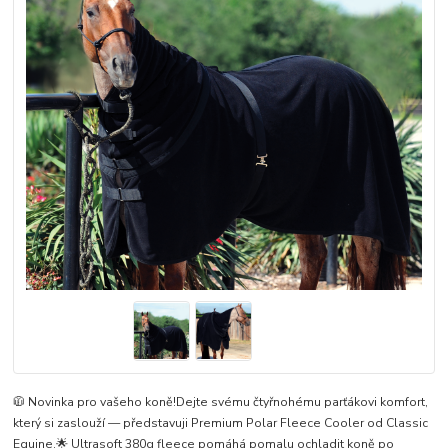
🧥 Novinka pro vašeho koně!Dejte svému čtyřnohému parťákovi komfort,
který si zaslouží — představuji Premium Polar Fleece Cooler od Classic
Equine.🌟 Ultrasoft 380g fleece pomáhá pomalu ochladit koně po