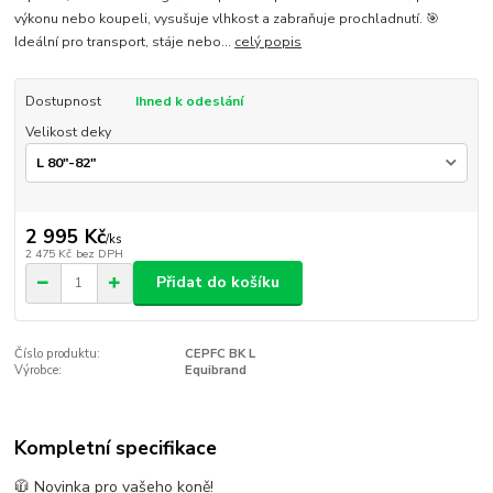
výkonu nebo koupeli, vysušuje vlhkost a zabraňuje prochladnutí. 🎯
Ideální pro transport, stáje nebo...
celý popis
Dostupnost
Ihned k odeslání
Velikost deky
2 995 Kč
/
ks
2 475 Kč
bez DPH
Přidat do košíku
Číslo produktu:
CEPFC BK L
Výrobce:
Equibrand
Kompletní specifikace
🧥
Novinka pro vašeho koně!