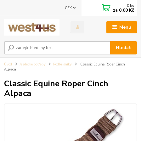
0
ks
CZK
za
0,00 Kč
Menu
Hledat
Úvod
Jezdecké potřeby
Podbřišníky
Classic Equine Roper Cinch
Alpaca
Classic Equine Roper Cinch
Alpaca