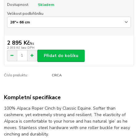
Dostupnost
Skladem
Velikost podbřišníku
2 895 Kč
/
ks
2 393 Kč
bez DPH
Přidat do košíku
Číslo produktu:
CRCA
Kompletní specifikace
100% Alpaca Roper Cinch by Classic Equine. Softer than
cashmere, yet extremely strong and resilient. The elasticity of
Alpaca is comfortable to your horse and has natural ‘gie’ as he
moves. Stainless steel hardware with one roller buckle for easy
cinching and durability.