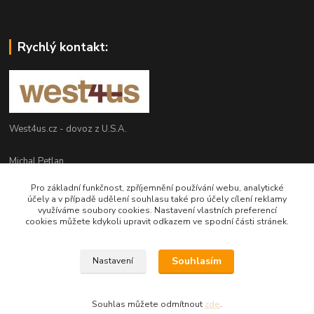
Rychlý kontakt:
West4us.cz - dovoz z U.S.A.
Michal Petlan
+420 777 327 627
Pro základní funkčnost, zpříjemnění používání webu, analytické
(Po-Pá, 9-16h)
účely a v případě udělení souhlasu také pro účely cílení reklamy
využíváme soubory cookies. Nastavení vlastních preferencí
info@west4us.cz
cookies můžete kdykoli upravit odkazem ve spodní části stránek.
Souhlasím
Nastavení
Souhlas můžete odmítnout
zde
.