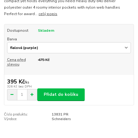
compact yet holds everything you need Heavy duty 840 denier
polyester outer 4 roomy interior pockets with nylon web handles
Perfect for award...
celý popis
Dostupnost
Skladem
Barva
Cena před
475 Kč
slevou
395 Kč
/
ks
326 Kč
bez DPH
Přidat do košíku
Číslo produktu:
13831 PR
Výrobce:
Schneiders