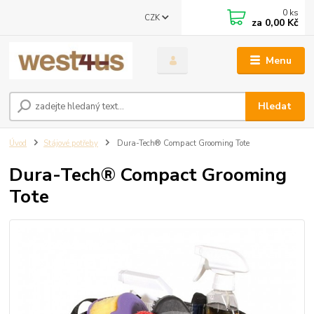
0
ks
CZK
za
0,00 Kč
Menu
Hledat
Úvod
Stájové potřeby
Dura-Tech® Compact Grooming Tote
Dura-Tech® Compact Grooming
Tote