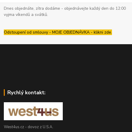
Dnes objednáte, zítra dodáme - objednávejte každý den do 12:00
vyjma víkendů a svátků.
Odstoupení od smlouvy - MOJE OBJEDNÁVKA - klikni zde.
Rychlý kontakt:
West4us.cz - dovoz z U.S.A.