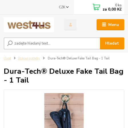
0
ks
CZK
za
0,00 Kč
Menu
Hledat
Úvod
Stájové potřeby
Dura-Tech® Deluxe Fake Tail Bag - 1 Tail
Dura-Tech® Deluxe Fake Tail Bag
- 1 Tail