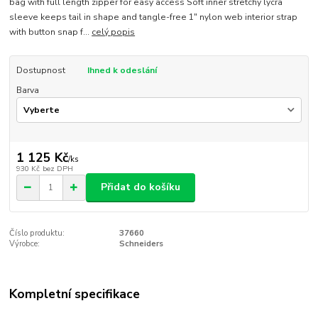
bag with full length zipper for easy access Soft inner stretchy lycra
sleeve keeps tail in shape and tangle-free 1" nylon web interior strap
with button snap f...
celý popis
Dostupnost
Ihned k odeslání
Barva
1 125 Kč
/
ks
930 Kč
bez DPH
Přidat do košíku
Číslo produktu:
37660
Výrobce:
Schneiders
Kompletní specifikace