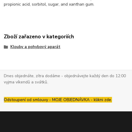
propionic acid, sorbitol, sugar, and xanthan gum.
Zboží zařazeno v kategoriích
Klouby a pohybový aparát
Dnes objednáte, zítra dodáme - objednávejte každý den do 12:00
vyjma víkendů a svátků.
Odstoupení od smlouvy - MOJE OBJEDNÁVKA - klikni zde.