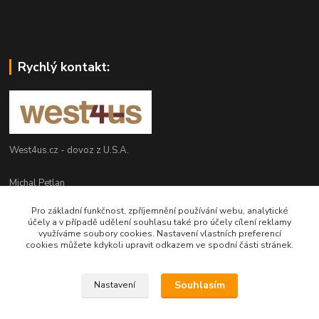
Rychlý kontakt:
West4us.cz - dovoz z U.S.A.
Michal Petlan
+420 777 327 627
Pro základní funkčnost, zpříjemnění používání webu, analytické
(Po-Pá, 9-16h)
účely a v případě udělení souhlasu také pro účely cílení reklamy
využíváme soubory cookies. Nastavení vlastních preferencí
info@west4us.cz
cookies můžete kdykoli upravit odkazem ve spodní části stránek.
Souhlasím
Nastavení