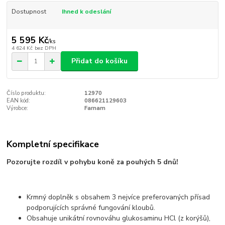
Dostupnost
Ihned k odeslání
5 595 Kč
/
ks
4 624 Kč
bez DPH
Přidat do košíku
Číslo produktu:
12970
EAN kód:
086621129603
Výrobce:
Farnam
Kompletní specifikace
Pozorujte rozdíl v pohybu koně za pouhých 5 dnů!
Krmný doplněk s obsahem 3 nejvíce preferovaných přísad
podporujících správné fungování kloubů.
Obsahuje unikátní rovnováhu glukosaminu HCl (z korýšů),