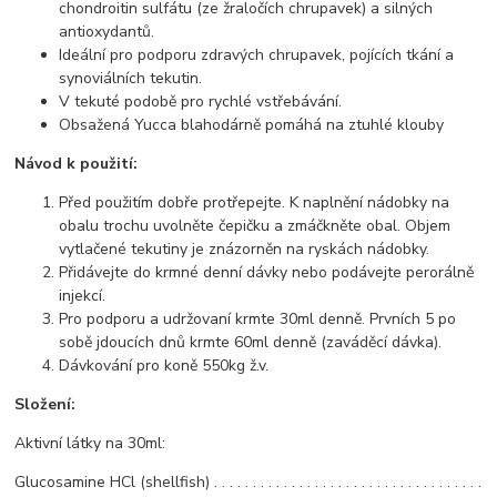
chondroitin sulfátu (ze žraločích chrupavek) a silných
antioxydantů.
Ideální pro podporu zdravých chrupavek, pojících tkání a
synoviálních tekutin.
V tekuté podobě pro rychlé vstřebávání.
Obsažená Yucca blahodárně pomáhá na ztuhlé klouby
Návod k použití:
Před použitím dobře protřepejte. K naplnění nádobky na
obalu trochu uvolněte čepičku a zmáčkněte obal. Objem
vytlačené tekutiny je znázorněn na ryskách nádobky.
Přidávejte do krmné denní dávky nebo podávejte perorálně
injekcí.
Pro podporu a udržovaní krmte 30ml denně. Prvních 5 po
sobě jdoucích dnů krmte 60ml denně (zaváděcí dávka).
Dávkování pro koně 550kg ž.v.
Složení:
Aktivní látky na 30ml:
Glucosamine HCl (shellfish) . . . . . . . . . . . . . . . . . . . . . . . . . . . . . . . . . . .