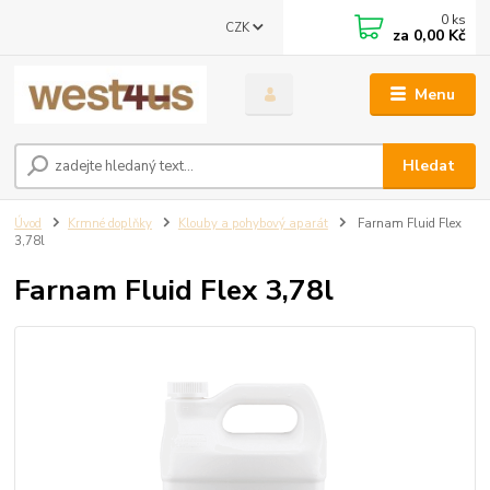
0
ks
CZK
za
0,00 Kč
Menu
Hledat
Úvod
Krmné doplňky
Klouby a pohybový aparát
Farnam Fluid Flex
3,78l
Farnam Fluid Flex 3,78l