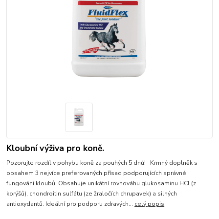
Kloubní výživa pro koně.
Pozorujte rozdíl v pohybu koně za pouhých 5 dnů! Krmný doplněk s
obsahem 3 nejvíce preferovaných přísad podporujících správné
fungování kloubů. Obsahuje unikátní rovnováhu glukosaminu HCl (z
korýšů), chondroitin sulfátu (ze žraločích chrupavek) a silných
antioxydantů. Ideální pro podporu zdravých...
celý popis