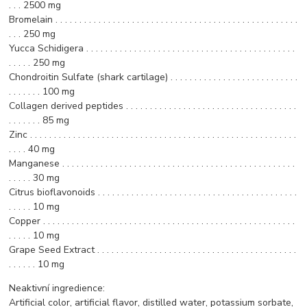
. . . 2500 mg
Bromelain . . . . . . . . . . . . . . . . . . . . . . . . . . . . . . . . . . . . . . . . . . . . . . . . . . .
. . . 250 mg
Yucca Schidigera . . . . . . . . . . . . . . . . . . . . . . . . . . . . . . . . . . . . . . . . . . . .
. . . . . 250 mg
Chondroitin Sulfate (shark cartilage) . . . . . . . . . . . . . . . . . . . . . . . . . . .
. . . . . . . 100 mg
Collagen derived peptides . . . . . . . . . . . . . . . . . . . . . . . . . . . . . . . . . . . .
. . . . . . . 85 mg
Zinc . . . . . . . . . . . . . . . . . . . . . . . . . . . . . . . . . . . . . . . . . . . . . . . . . . . . . . . .
. . . . 40 mg
Manganese . . . . . . . . . . . . . . . . . . . . . . . . . . . . . . . . . . . . . . . . . . . . . . . . .
. . . . . 30 mg
Citrus bioflavonoids . . . . . . . . . . . . . . . . . . . . . . . . . . . . . . . . . . . . . . . . . .
. . . . . 10 mg
Copper . . . . . . . . . . . . . . . . . . . . . . . . . . . . . . . . . . . . . . . . . . . . . . . . . . . . .
. . . . . 10 mg
Grape Seed Extract . . . . . . . . . . . . . . . . . . . . . . . . . . . . . . . . . . . . . . . . . .
. . . . . . 10 mg
Neaktivní ingredience:
Artificial color, artificial flavor, distilled water, potassium sorbate,