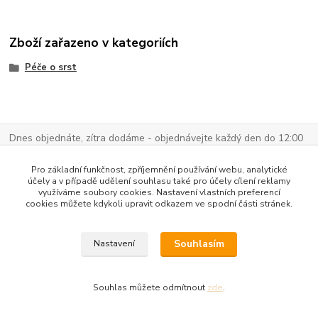
Zboží zařazeno v kategoriích
Péče o srst
Dnes objednáte, zítra dodáme - objednávejte každý den do 12:00
vyjma víkendů a svátků.
Pro základní funkčnost, zpříjemnění používání webu, analytické
účely a v případě udělení souhlasu také pro účely cílení reklamy
využíváme soubory cookies. Nastavení vlastních preferencí
Odstoupení od smlouvy - MOJE OBJEDNÁVKA - klikni zde.
cookies můžete kdykoli upravit odkazem ve spodní části stránek.
Souhlasím
Nastavení
Souhlas můžete odmítnout
zde
.