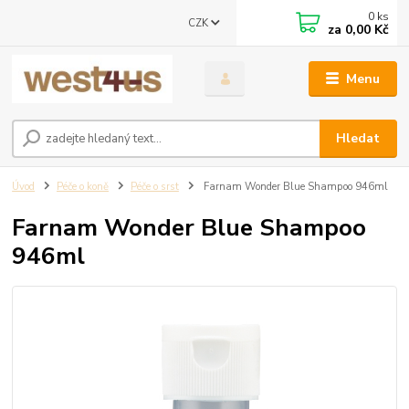
0
ks
CZK
za
0,00 Kč
Menu
Hledat
Úvod
Péče o koně
Péče o srst
Farnam Wonder Blue Shampoo 946ml
Farnam Wonder Blue Shampoo
946ml