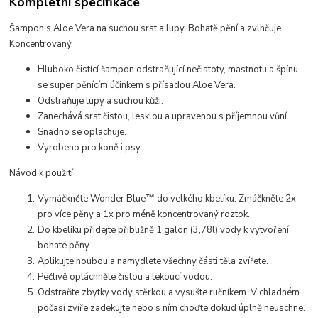
Kompletní specifikace
Šampon s Aloe Vera na suchou srst a lupy. Bohatě pění a zvlhčuje.
Koncentrovaný.
Hluboko čistící šampon odstraňující nečistoty, mastnotu a špínu
se super pěnícím účinkem s přísadou Aloe Vera.
Odstraňuje lupy a suchou kůži.
Zanechává srst čistou, lesklou a upravenou s příjemnou vůní.
Snadno se oplachuje.
Vyrobeno pro koně i psy.
Návod k použití
Vymáčkněte Wonder Blue
do velkého kbelíku. Zmáčkněte 2x
™
pro více pěny a 1x pro méně koncentrovaný roztok.
Do kbelíku přidejte přibližně 1 galon (3,78l) vody k vytvoření
bohaté pěny.
Aplikujte houbou a namydlete všechny části těla zvířete.
Pečlivě opláchněte čistou a tekoucí vodou.
Odstraňte zbytky vody stěrkou a vysušte ručníkem. V chladném
počasí zvíře zadekujte nebo s ním choďte dokud úplně neuschne.