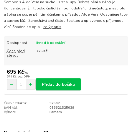
Šampon s Aloe Vera na suchou srst a lupy. Bohatě pění a zvlhčuje.
Koncentrovaný. Hluboko čistící šampon odstraňující nečistoty, mastnotu
a špínu se super pěnícím účinkem s přísadou Aloe Vera. Odstraňuje lupy
a suchou kůži. Zanechává srst čistou, lesklou a upravenou s příjemnou
vůní. Snadno se opla...
celý popis
Dostupnost
Ihned k odeslání
Cena před
725 Kč
slevou
695 Kč
/
ks
574 Kč
bez DPH
Přidat do košíku
Číslo produktu:
32502
EAN kód:
086621325029
Výrobce:
Farnam