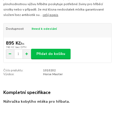
plnohodnotnou výživu hříběte poskytuje potřebné živiny pro hříběcí
sirotky nebo v případě, že má klisna nedostatek mléka garantované
složení bez antibiotik su...
celý popis
Dostupnost
Ihned k odeslání
895 Kč
/
ks
740 Kč
bez DPH
Přidat do košíku
Číslo produktu:
1010202
Výrobce:
Horse Master
Kompletní specifikace
Náhražka kobylího mléka pro hříbata.