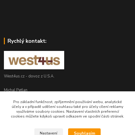
Rychlý kontakt:
West4us.cz - dovoz z U.S.A.
Michal Petlan
+420 777 327 627
Pro základní funkčnost, zpříjemnění používání webu, analytické
(Po-Pá, 9-16h)
účely a v případě udělení souhlasu také pro účely cílení reklamy
využíváme soubory cookies. Nastavení vlastních preferencí
info@west4us.cz
cookies můžete kdykoli upravit odkazem ve spodní části stránek.
Souhlasím
Nastavení