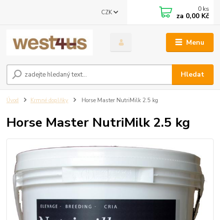
0
ks
CZK
za
0,00 Kč
Menu
Hledat
Úvod
Krmné doplňky
Horse Master NutriMilk 2.5 kg
Horse Master NutriMilk 2.5 kg