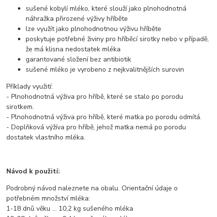
sušené kobylí mléko, které slouží jako plnohodnotná
náhražka přirozené výživy hříběte
lze využít jako plnohodnotnou výživu hříběte
poskytuje potřebné živiny pro hříběcí sirotky nebo v případě,
že má klisna nedostatek mléka
garantované složení bez antibiotik
sušené mléko je vyrobeno z nejkvalitnějších surovin
Příklady využití:
- Plnohodnotná výživa pro hříbě, které se stalo po porodu
sirotkem.
- Plnohodnotná výživa pro hříbě, které matka po porodu odmítá.
- Doplňková výžíva pro hříbě, jehož matka nemá po porodu
dostatek vlastního mléka.
Návod k použití:
Podrobný návod naleznete na obalu. Orientační údaje o
potřebném množství mléka:
1-18 dnů věku ... 10,2 kg sušeného mléka