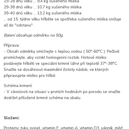
19-28 dnů věku ... 9,4 kg sušeného mléka
29-38 dnů věku ... 10,7 kg sušeného mléka
39-40 dnů věku ... 13,2 kg sušeného mléka
... od 15. týdne věku hříběte se spotřeba sušeného mléka snižuje
až do "odstavu".
Balení obsahuje odměrku na 50g.
Příprava:
- Obsah odměrky smíchejte s teplou vodou ( 50°-60°C ). Pečlivě
promíchejte, aby vznikl homogenní roztok. Hotové mléko
podávejte hříběti ve speciální krmné láhvi při teplotě 37°-38°C.
Snažte se dosáhnout maximální čistoty nádob, ve kterých
připravujete mléko pro hříbě.
Schéma krmení:
- V závislosti na situaci v prvních hodinách po porodu se snažte
dodržet přiložené krmné schéma na obalu.
Složení:
Proteiny, tuky, popel, vitamin E, vitamin A, vitamin D3, vápník, měď,