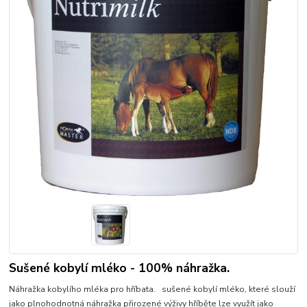
Sušené kobylí mléko - 100% náhražka.
Náhražka kobylího mléka pro hříbata. sušené kobylí mléko, které slouží
jako plnohodnotná náhražka přirozené výživy hříběte lze využít jako