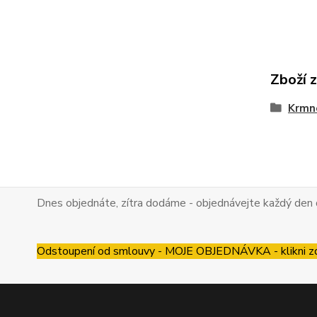
Zboží 
Krmn
Dnes objednáte, zítra dodáme - objednávejte každý den 
Odstoupení od smlouvy - MOJE OBJEDNÁVKA - klikni z