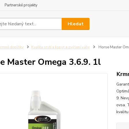
Partnerské projekty
Hledat
rmné doplňky
Kvalita srsti a kopyt a zvýšení váhy
Horse Master Ome
e Master Omega 3.6.9. 1l
Krmn
Garant
Optimá
9. Nev
ovsa. 
kvalitu