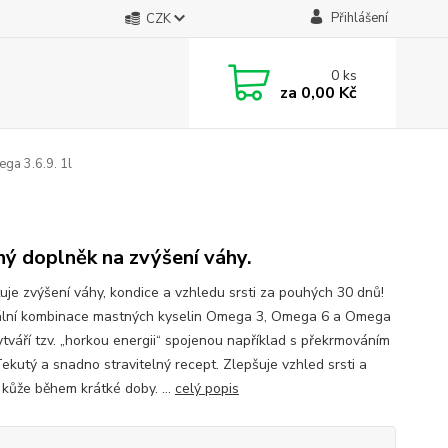
Přihlášení
CZK
0
ks
za
0,00 Kč
ga 3.6.9. 1l
ý doplněk na zvýšení váhy.
uje zvýšení váhy, kondice a vzhledu srsti za pouhých 30 dnů!
lní kombinace mastných kyselin Omega 3, Omega 6 a Omega
ytváří tzv. „horkou energii“ spojenou například s překrmováním
Tekutý a snadno stravitelný recept. Zlepšuje vzhled srsti a
 kůže během krátké doby. ...
celý popis