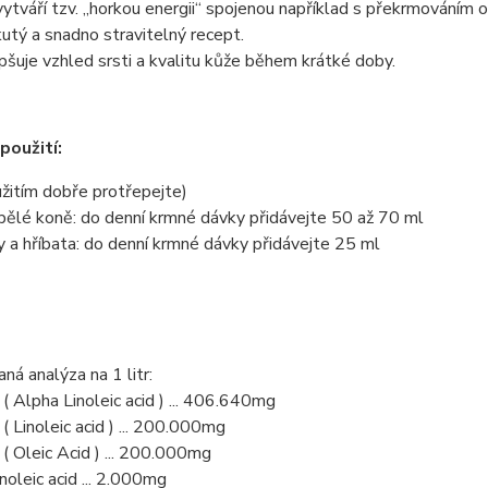
ytváří tzv. „horkou energii“ spojenou například s překrmováním o
utý a snadno stravitelný recept.
pšuje vzhled srsti a kvalitu kůže během krátké doby.
použití:
žitím dobře protřepejte)
pělé koně: do denní krmné dávky přidávejte 50 až 70 ml
y a hříbata: do denní krmné dávky přidávejte 25 ml
ná analýza na 1 litr:
 Alpha Linoleic acid ) ... 406.640mg
 Linoleic acid ) ... 200.000mg
 Oleic Acid ) ... 200.000mg
oleic acid ... 2.000mg