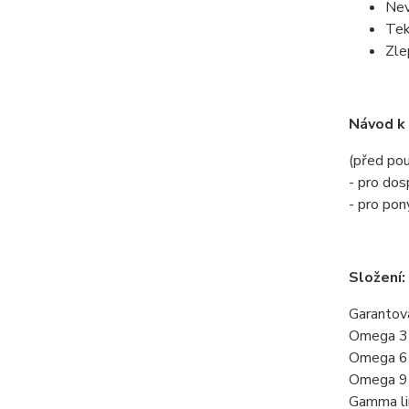
Nev
Tek
Zle
Návod k 
(před pou
- pro dos
- pro pon
Složení:
Garantova
Omega 3 (
Omega 6 (
Omega 9 (
Gamma lin