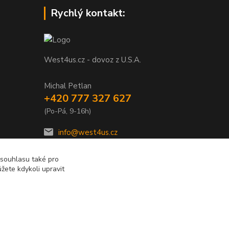
Rychlý kontakt:
West4us.cz - dovoz z U.S.A.
Michal Petlan
+420 777 327 627
(Po-Pá, 9-16h)
info@west4us.cz
 souhlasu také pro
žete kdykoli upravit
Vytvořeno na
Eshop-rychle.cz