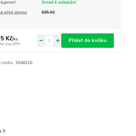
tupnost
Ihned k odeslání
a před slevou
695 Kč
5 Kč
/
ks
Přidat do košíku
 Kč
bez DPH
roduktu:
2040110
 9.