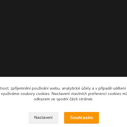
čnost, zpříjemnění používání webu, analytické účely a v případě udělení
y využíváme soubory cookies. Nastavení vlastních preferencí cookies mů
odkazem ve spodní části stránek.
Souhlasím
Nastavení