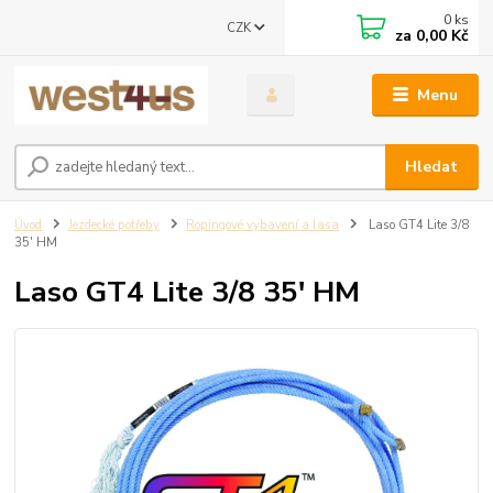
0
ks
CZK
za
0,00 Kč
Menu
Hledat
Úvod
Jezdecké potřeby
Ropingové vybavení a lasa
Laso GT4 Lite 3/8
35' HM
Laso GT4 Lite 3/8 35' HM