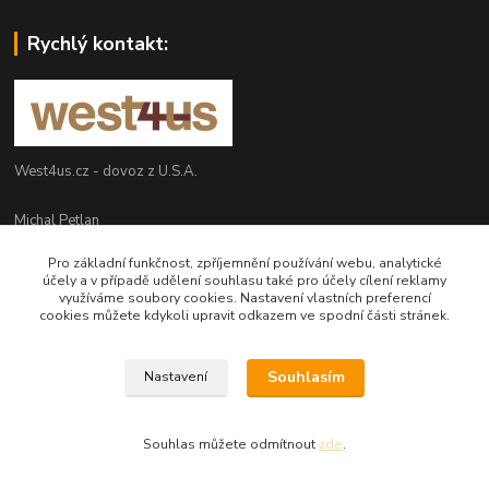
Rychlý kontakt:
West4us.cz - dovoz z U.S.A.
Michal Petlan
+420 777 327 627
Pro základní funkčnost, zpříjemnění používání webu, analytické
(Po-Pá, 9-16h)
účely a v případě udělení souhlasu také pro účely cílení reklamy
využíváme soubory cookies. Nastavení vlastních preferencí
info@west4us.cz
cookies můžete kdykoli upravit odkazem ve spodní části stránek.
Souhlasím
Nastavení
Souhlas můžete odmítnout
zde
.
Vytvořeno na
Eshop-rychle.cz