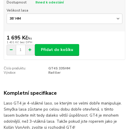
Dostupnost
Ihned k odeslání
Velikost lasa
1 695 Kč
/
ks
1 401 Kč
bez DPH
Přidat do košíku
Číslo produktu:
GT4S 335HM
Výrobce:
Rattler
Kompletní specifikace
Laso GT4 je 4-vlákné laso, se kterým se velmi dobře manipuluje.
Smyčka lasa zůstane po celou dobu dobře otevřená, s tímto
lasem budete mít tedy daleko větší úspěšnost. GT4 je mnohem
odolnější, než 3-vlákná lasa. Takže pokud jste roperem jako je
Kollin VonAnh, zvolte si rozhodně GT4!