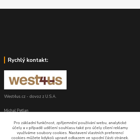
Rychlý kontakt:
West4us.cz - dovoz z U.S.A.
Michal Petlan
+420 777 327 627
Pro základní funkčnost, zpříjemnění používání webu, analytické
(Po-Pá, 9-16h)
účely a v případě udělení souhlasu také pro účely cílení reklamy
využíváme soubory cookies. Nastavení vlastních preferencí
info@west4us.cz
cookies můžete kdykoli upravit odkazem ve spodní části stránek.