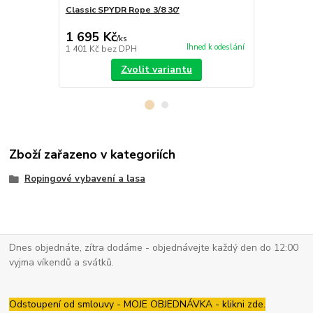
Classic SPYDR Rope 3/8 30'
Classic SPY
1 750 Kč
1 695 Kč
1 695 Kč
/
ks
Ihned k odeslání
1 401 Kč
bez DPH
1 401 Kč
bez
Zvolit variantu
Zboží zařazeno v kategoriích
Ropingové vybavení a lasa
Dnes objednáte, zítra dodáme - objednávejte každý den do 12:00
vyjma víkendů a svátků.
Odstoupení od smlouvy - MOJE OBJEDNÁVKA - klikni zde.