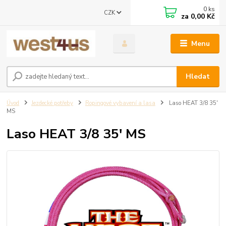
0
ks
CZK
za
0,00 Kč
Menu
Hledat
Úvod
Jezdecké potřeby
Ropingové vybavení a lasa
Laso HEAT 3/8 35'
MS
Laso HEAT 3/8 35' MS