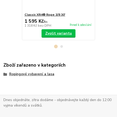
Classic XR4® Rope 3/8 30'
Classic XR4
1 595 Kč
1 695 Kč
/
ks
Ihned k odeslání
1 318 Kč
bez DPH
1 401 Kč
bez
Zvolit variantu
Zboží zařazeno v kategoriích
Ropingové vybavení a lasa
Dnes objednáte, zítra dodáme - objednávejte každý den do 12:00
vyjma víkendů a svátků.