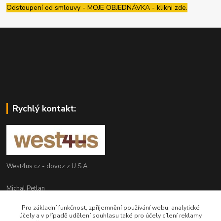
Odstoupení od smlouvy - MOJE OBJEDNÁVKA - klikni zde.
Rychlý kontakt:
West4us.cz - dovoz z U.S.A.
Michal Petlan
+420 777 327 627
Pro základní funkčnost, zpříjemnění používání webu, analytické
(Po-Pá, 9-16h)
účely a v případě udělení souhlasu také pro účely cílení reklamy