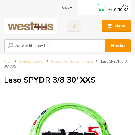
0
ks
CZK
za
0,00 Kč
Menu
Hledat
Úvod
Jezdecké potřeby
Ropingové vybavení a lasa
Laso SPYDR 3/8
30' XXS
Laso SPYDR 3/8 30' XXS