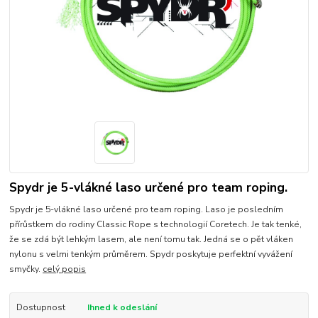
Spydr je 5-vlákné laso určené pro team roping.
Spydr je 5-vlákné laso určené pro team roping. Laso je posledním
přírůstkem do rodiny Classic Rope s technologií Coretech. Je tak tenké,
že se zdá být lehkým lasem, ale není tomu tak. Jedná se o pět vláken
nylonu s velmi tenkým průměrem. Spydr poskytuje perfektní vyvážení
smyčky.
celý popis
Dostupnost
Ihned k odeslání