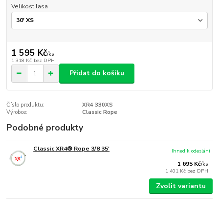
Velikost lasa
1 595 Kč
/
ks
1 318 Kč
bez DPH
Přidat do košíku
Číslo produktu:
XR4 330XS
Výrobce:
Classic Rope
Podobné produkty
Classic XR4® Rope 3/8 35'
Ihned k odeslání
1 695 Kč
/
ks
1 401 Kč
bez DPH
Zvolit variantu