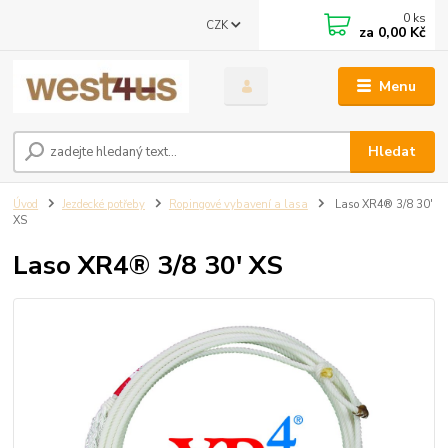
0
ks
CZK
za
0,00 Kč
Menu
Hledat
Úvod
Jezdecké potřeby
Ropingové vybavení a lasa
Laso XR4® 3/8 30'
XS
Laso XR4® 3/8 30' XS