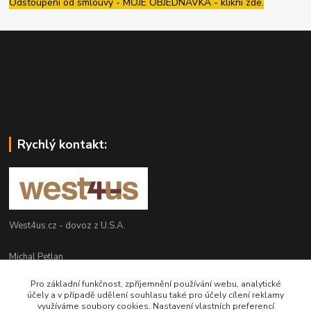
Odstoupení od smlouvy - MOJE OBJEDNÁVKA - klikni zde.
Rychlý kontakt:
West4us.cz - dovoz z U.S.A.
Michal Petlan
+420 777 327 627
Pro základní funkčnost, zpříjemnění používání webu, analytické
(Po-Pá, 9-16h)
účely a v případě udělení souhlasu také pro účely cílení reklamy
využíváme soubory cookies. Nastavení vlastních preferencí