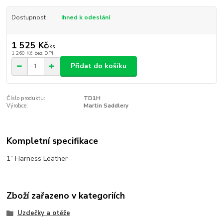
Dostupnost
Ihned k odeslání
1 525 Kč
/
ks
1 260 Kč
bez DPH
Přidat do košíku
Číslo produktu:
TD1H
Výrobce:
Martin Saddlery
Kompletní specifikace
1” Harness Leather
Zboží zařazeno v kategoriích
Uzdečky a otěže