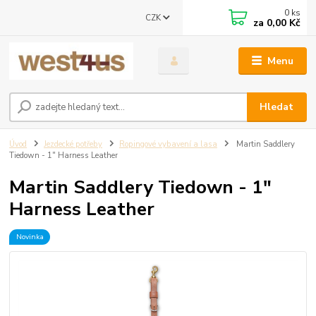
0
ks
CZK
za
0,00 Kč
Menu
Hledat
Úvod
Jezdecké potřeby
Ropingové vybavení a lasa
Martin Saddlery
Tiedown - 1" Harness Leather
Martin Saddlery Tiedown - 1"
Harness Leather
Novinka