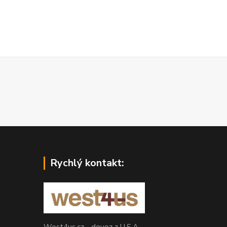
Rychlý kontakt:
West4us.cz - dovoz z U.S.A.