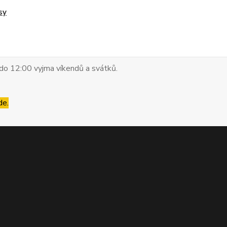
sy
do 12:00 vyjma víkendů a svátků.
de.