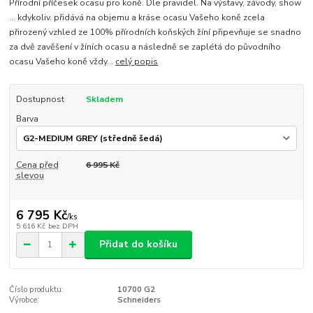
Přírodní příčesek ocasu pro koně. Dle pravidel. Na výstavy, závody, show
... kdykoliv. přidává na objemu a kráse ocasu Vašeho koně zcela
přirozený vzhled ze 100% přírodních koňských žíní připevňuje se snadno
za dvě zavěšení v žíních ocasu a následně se zaplétá do původního
ocasu Vašeho koně vždy...
celý popis
Dostupnost
Skladem
Barva
Cena před
6 995 Kč
slevou
6 795 Kč
/
ks
5 616 Kč
bez DPH
Přidat do košíku
Číslo produktu:
10700 G2
Výrobce:
Schneiders