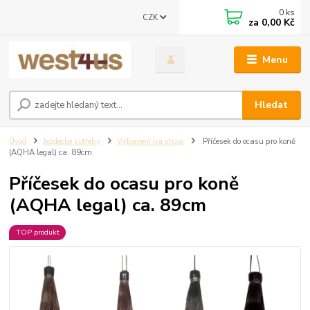
0
ks
CZK
za
0,00 Kč
Menu
Hledat
Úvod
Jezdecké potřeby
Vybavení na show
Příčesek do ocasu pro koně
(AQHA legal) ca. 89cm
Příčesek do ocasu pro koně
(AQHA legal) ca. 89cm
TOP produkt