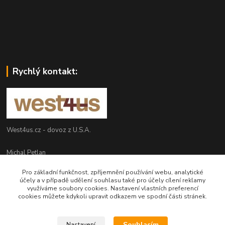
Rychlý kontakt:
West4us.cz - dovoz z U.S.A.
Michal Petlan
+420 777 327 627
Pro základní funkčnost, zpříjemnění používání webu, analytické
(Po-Pá, 9-16h)
účely a v případě udělení souhlasu také pro účely cílení reklamy
využíváme soubory cookies. Nastavení vlastních preferencí
info@west4us.cz
cookies můžete kdykoli upravit odkazem ve spodní části stránek.
Souhlasím
Nastavení