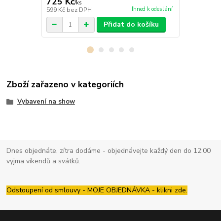
725 Kč
975 Kč
/
ks
/
ks
Ihned k odeslání
599 Kč
bez DPH
806 Kč
bez 
Přidat do košíku
Zboží zařazeno v kategoriích
Vybavení na show
Dnes objednáte, zítra dodáme - objednávejte každý den do 12:00
vyjma víkendů a svátků.
Odstoupení od smlouvy - MOJE OBJEDNÁVKA - klikni zde.