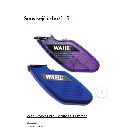
Související zboží
5
TOP produkt
Wahl PocketPro Cordless Trimmer
Farnam Lase
825 Kč