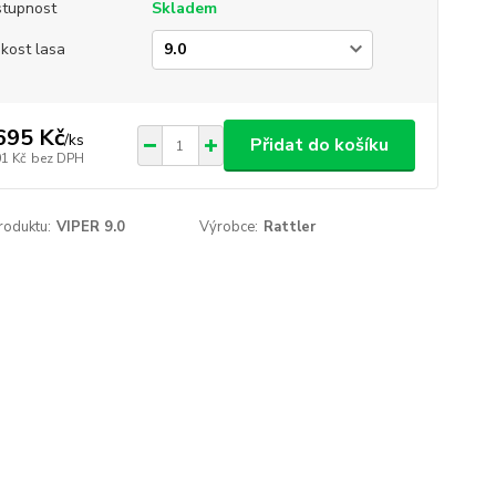
tupnost
Skladem
ikost lasa
695 Kč
/
ks
Přidat do košíku
01 Kč
bez DPH
roduktu:
VIPER 9.0
Výrobce:
Rattler