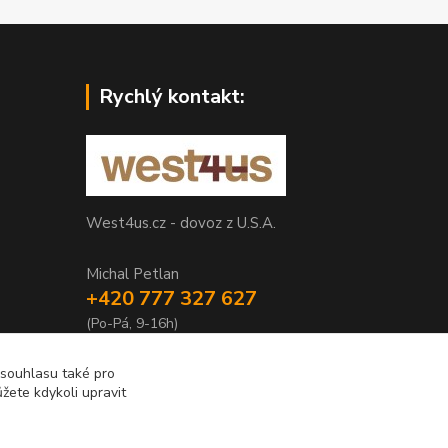
Rychlý kontakt:
West4us.cz - dovoz z U.S.A.
Michal Petlan
+420 777 327 627
(Po-Pá, 9-16h)
info@west4us.cz
 souhlasu také pro
žete kdykoli upravit