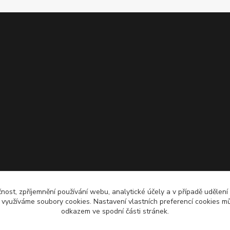
čnost, zpříjemnění používání webu, analytické účely a v případě udělení
y využíváme soubory cookies. Nastavení vlastních preferencí cookies mů
odkazem ve spodní části stránek.