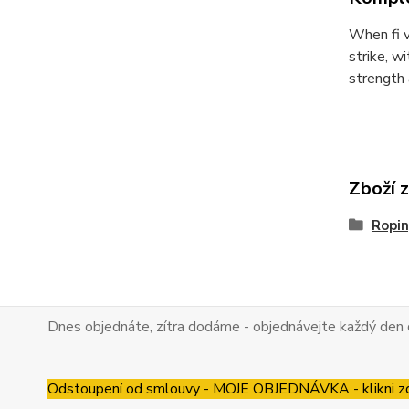
When fi v
strike, w
strength 
Zboží 
Ropin
Dnes objednáte, zítra dodáme - objednávejte každý den 
Odstoupení od smlouvy - MOJE OBJEDNÁVKA - klikni z