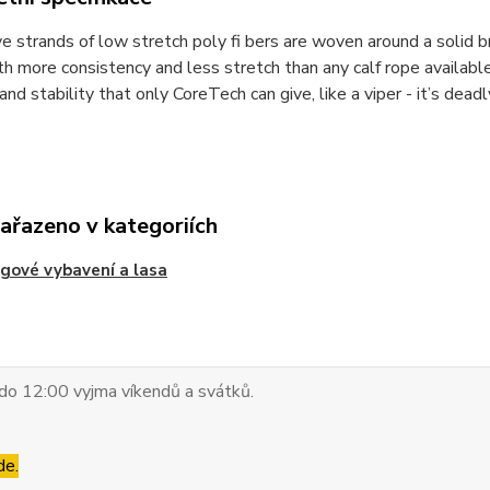
e strands of low stretch poly fi bers are woven around a solid b
ith more consistency and less stretch than any calf rope availabl
and stability that only CoreTech can give, like a viper - it’s deadl
zařazeno v kategoriích
gové vybavení a lasa
do 12:00 vyjma víkendů a svátků.
de.