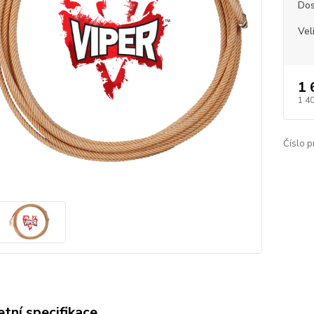
Dos
Vel
1 
1 4
Číslo p
tní specifikace