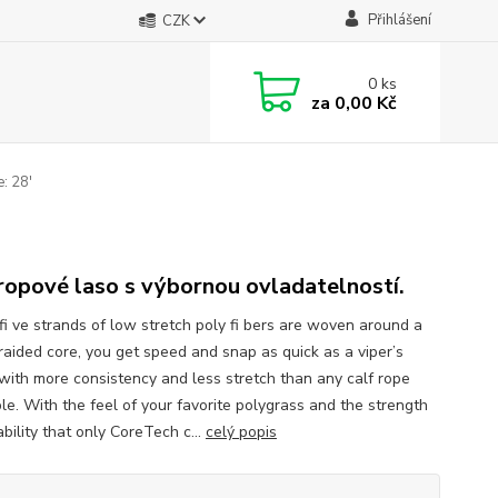
Přihlášení
CZK
0
ks
za
0,00 Kč
: 28'
ropové laso s výbornou ovladatelností.
i ve strands of low stretch poly fi bers are woven around a
braided core, you get speed and snap as quick as a viper’s
, with more consistency and less stretch than any calf rope
ble. With the feel of your favorite polygrass and the strength
bility that only CoreTech c...
celý popis