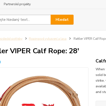
Partnerské projekty
Hledat
ezdecké potřeby
Ropingové vybavení a lasa
Rattler VIPER Calf Rope
ler VIPER Calf Rope: 28'
Calf
When f
solid 
strike
availa
and sta