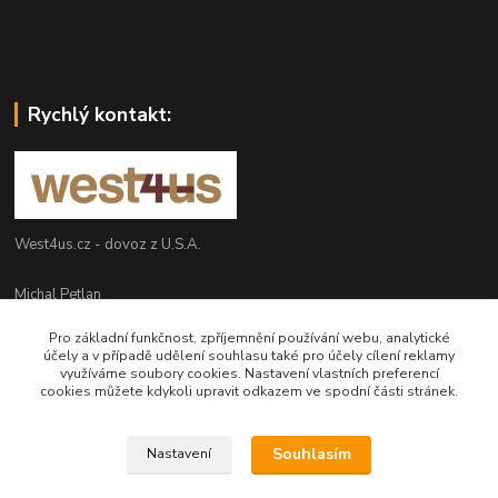
Rychlý kontakt:
West4us.cz - dovoz z U.S.A.
Michal Petlan
+420 777 327 627
Pro základní funkčnost, zpříjemnění používání webu, analytické
(Po-Pá, 9-16h)
účely a v případě udělení souhlasu také pro účely cílení reklamy
využíváme soubory cookies. Nastavení vlastních preferencí
info@west4us.cz
cookies můžete kdykoli upravit odkazem ve spodní části stránek.
Souhlasím
Nastavení