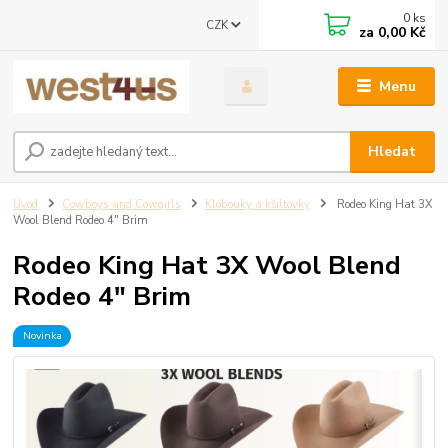
0
ks
CZK
za
0,00 Kč
Menu
Hledat
Úvod
Cowboys and Cowgirls
Klobouky a kšiltovky
Rodeo King Hat 3X
Wool Blend Rodeo 4" Brim
Rodeo King Hat 3X Wool Blend
Rodeo 4" Brim
Novinka