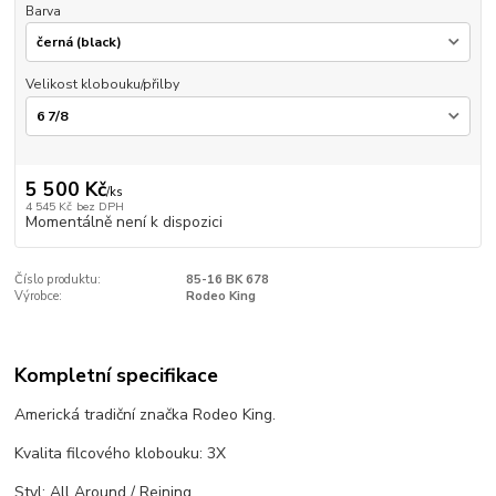
Barva
Velikost klobouku/přilby
5 500 Kč
/
ks
4 545 Kč
bez DPH
Momentálně není k dispozici
Číslo produktu:
85-16 BK 678
Výrobce:
Rodeo King
Kompletní specifikace
Americká tradiční značka Rodeo King.
Kvalita filcového klobouku: 3X
Styl: All Around / Reining