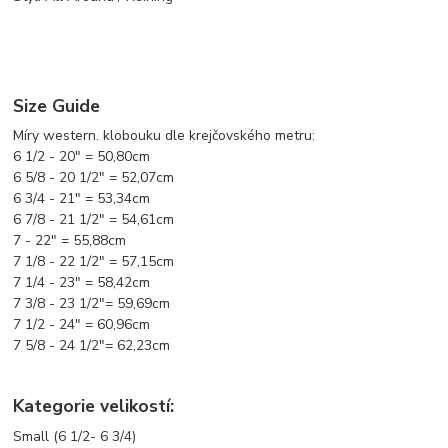
Size Guide
Míry western. klobouku dle krejčovského metru:
6 1/2 - 20"
=
50,80cm
6 5/8 - 20 1/2"
= 52,07cm
6 3/4 - 21"
= 53,34cm
6 7/8 - 21 1/2"
= 54,61cm
7 - 22"
= 55,88cm
7 1/8 - 22 1/2"
= 57,15cm
7 1/4 - 23"
= 58,42cm
7 3/8 - 23 1/2"
= 59,69cm
7 1/2 - 24"
= 60,96cm
7 5/8 - 24 1/2"
= 62,23cm
Kategorie velikostí:
Small
(6 1/2- 6 3/4)