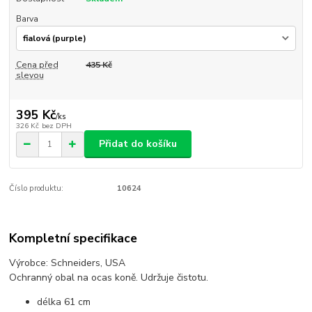
Barva
Cena před
435 Kč
slevou
395 Kč
/
ks
326 Kč
bez DPH
Přidat do košíku
Číslo produktu:
10624
Kompletní specifikace
Výrobce: Schneiders, USA
Ochranný obal na ocas koně. Udržuje čistotu.
délka 61 cm