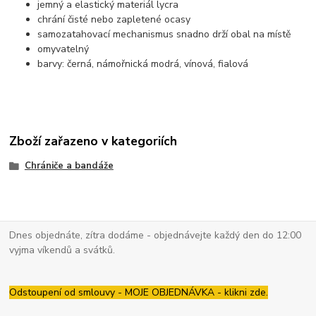
jemný a elastický materiál lycra
chrání čisté nebo zapletené ocasy
samozatahovací mechanismus snadno drží obal na místě
omyvatelný
barvy: černá, námořnická modrá, vínová, fialová
Zboží zařazeno v kategoriích
Chrániče a bandáže
Dnes objednáte, zítra dodáme - objednávejte každý den do 12:00
vyjma víkendů a svátků.
Odstoupení od smlouvy - MOJE OBJEDNÁVKA - klikni zde.