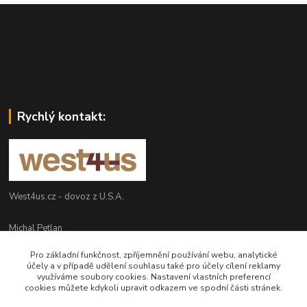
Rychlý kontakt:
West4us.cz - dovoz z U.S.A.
Michal Petlan
+420 777 327 627
Pro základní funkčnost, zpříjemnění používání webu, analytické
(Po-Pá, 9-16h)
účely a v případě udělení souhlasu také pro účely cílení reklamy
využíváme soubory cookies. Nastavení vlastních preferencí
info@west4us.cz
cookies můžete kdykoli upravit odkazem ve spodní části stránek.