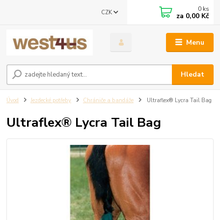
0
ks
CZK
za
0,00 Kč
Menu
Hledat
Úvod
Jezdecké potřeby
Chrániče a bandáže
Ultraflex® Lycra Tail Bag
Ultraflex® Lycra Tail Bag