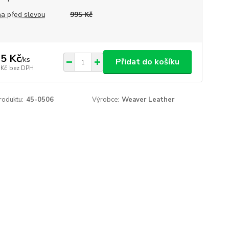
a před slevou
995 Kč
5 Kč
/
ks
Přidat do košíku
 Kč
bez DPH
roduktu:
45-0506
Výrobce:
Weaver Leather