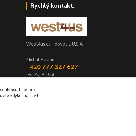
Rychlý kontakt:
West4us.cz - dovoz z U.S.A.
Michal Petlan
+420 777 327 627
(Po-Pá, 9-16h)
info@west4us.cz
 souhlasu také pro
žete kdykoli upravit