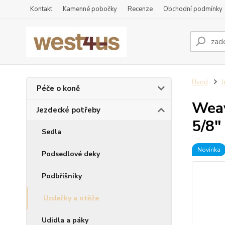
Kontakt
Kamenné pobočky
Recenze
Obchodní podmínky
Úvod
J
Péče o koně
Weav
Jezdecké potřeby
5/8"
Sedla
Novinka
Podsedlové deky
Podbřišníky
Uzdečky a otěže
Udidla a páky