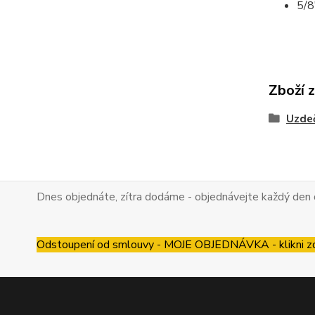
5/8
Zboží 
Uzdeč
Dnes objednáte, zítra dodáme - objednávejte každý den 
Odstoupení od smlouvy - MOJE OBJEDNÁVKA - klikni z