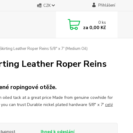
Přihlášení
CZK
0
ks
za
0,00 Kč
irting Leather Roper Reins 5/8" x 7' (Medium Oil)
rting Leather Roper Reins
ené ropingové otěže.
 oiled tack at a great price Made from genuine cowhide for
y you can trust Durable nickel plated hardware 5/8" x 7'
celý
tupnost
Ihned k odeslání