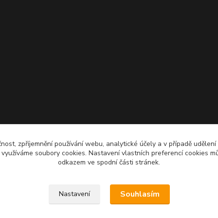
čnost, zpříjemnění používání webu, analytické účely a v případě udělení
y využíváme soubory cookies. Nastavení vlastních preferencí cookies mů
odkazem ve spodní části stránek.
Souhlasím
Nastavení