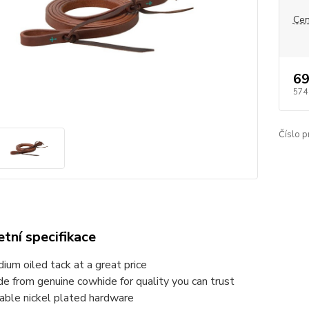
Cen
69
574
Číslo p
tní specifikace
ium oiled tack at a great price
e from genuine cowhide for quality you can trust
able nickel plated hardware