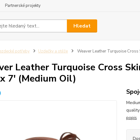
Partnerské projekty
Hledat
ezdecké potřeby
Uzdečky a otěže
Weaver Leather Turquoise Cross Sk
er Leather Turquoise Cross Ski
 x 7' (Medium Oil)
Spoj
Medium
qualit
popis
Dos