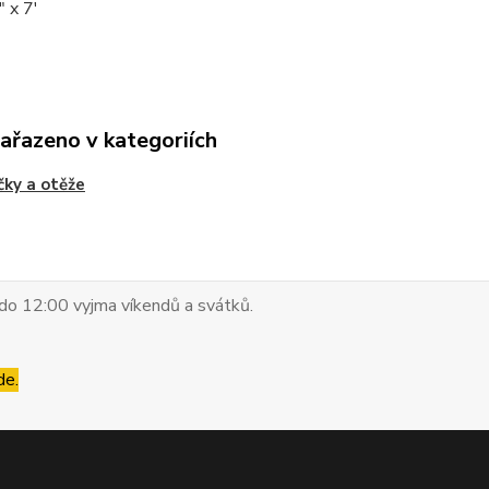
" x 7'
zařazeno v kategoriích
ky a otěže
do 12:00 vyjma víkendů a svátků.
de.