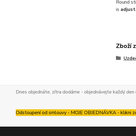
Round st
is
adjust
Zboží 
Uzdeč
Dnes objednáte, zítra dodáme - objednávejte každý den 
Odstoupení od smlouvy - MOJE OBJEDNÁVKA - klikni z