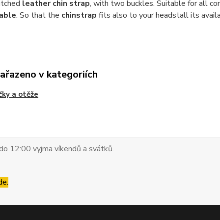
itched
leather chin strap
, with two buckles.
Suitable for all c
able
.
So that the
chinstrap
fits also to your headstall its availa
zařazeno v kategoriích
ky a otěže
do 12:00 vyjma víkendů a svátků.
de.