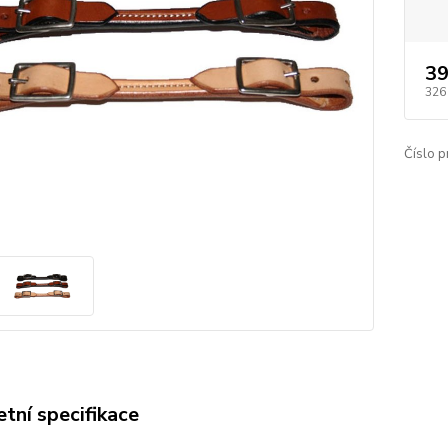
39
326
Číslo p
tní specifikace