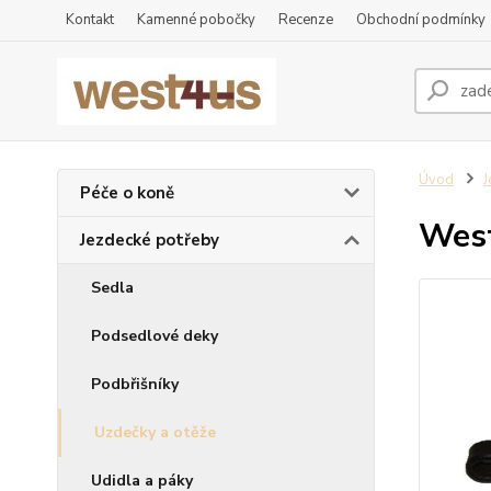
Kontakt
Kamenné pobočky
Recenze
Obchodní podmínky
Úvod
J
Péče o koně
West
Jezdecké potřeby
Sedla
Podsedlové deky
Podbřišníky
Uzdečky a otěže
Udidla a páky