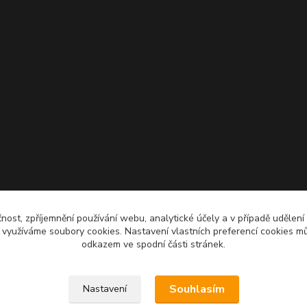
čnost, zpříjemnění používání webu, analytické účely a v případě udělení
y využíváme soubory cookies. Nastavení vlastních preferencí cookies mů
odkazem ve spodní části stránek.
Souhlasím
Nastavení