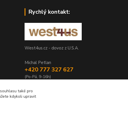
Rychlý kontakt:
West4us.cz - dovoz z U.S.A.
Michal Petlan
+420 777 327 627
(Po-Pá, 9-16h)
info@west4us.cz
 souhlasu také pro
žete kdykoli upravit