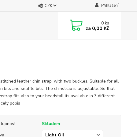
Přihlášení
CZK
0
ks
za
0,00 Kč
titched leather chin strap, with two buckles. Suitable for all
 bits and snaffle bits. The chinstrap is adjustable. So that
nstrap fits also to your headstall its available in 3 different
.
celý popis
tupnost
Skladem
va