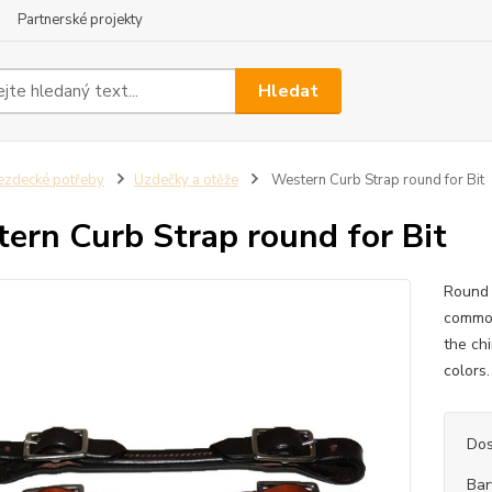
Partnerské projekty
Hledat
ezdecké potřeby
Uzdečky a otěže
Western Curb Strap round for Bit
ern Curb Strap round for Bit
Round s
common
the chi
colors
Dos
Bar