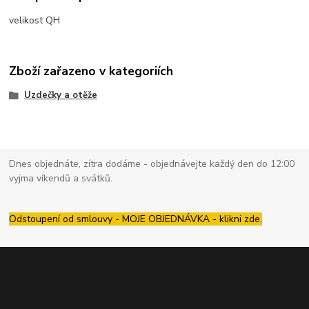
velikost QH
Zboží zařazeno v kategoriích
Uzdečky a otěže
Dnes objednáte, zítra dodáme - objednávejte každý den do 12:00
vyjma víkendů a svátků.
Odstoupení od smlouvy - MOJE OBJEDNÁVKA - klikni zde.