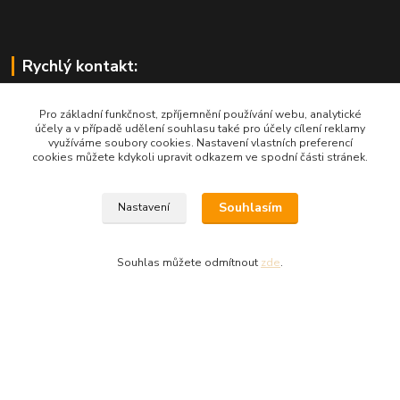
Rychlý kontakt:
Pro základní funkčnost, zpříjemnění používání webu, analytické
účely a v případě udělení souhlasu také pro účely cílení reklamy
využíváme soubory cookies. Nastavení vlastních preferencí
cookies můžete kdykoli upravit odkazem ve spodní části stránek.
West4us.cz - dovoz z U.S.A.
Souhlasím
Nastavení
Michal Petlan
+420 777 327 627
(Po-Pá, 9-16h)
Souhlas můžete odmítnout
zde
.
info@west4us.cz