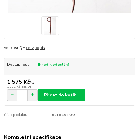
velikost QH
celý popis
Dostupnost
Ihned k odeslání
1 575 Kč
/
ks
1 302 Kč
bez DPH
Přidat do košíku
Číslo produktu:
6216 LATIGO
Kompletní specifikace