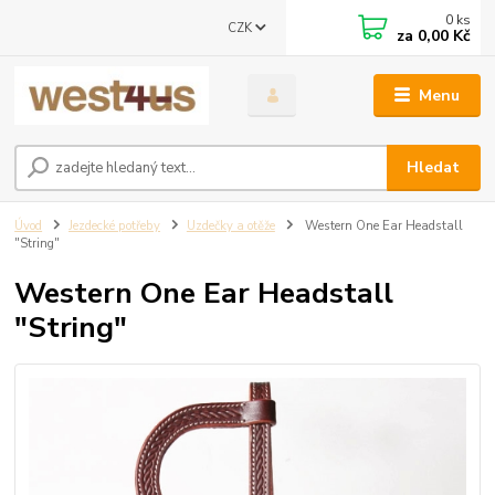
0
ks
CZK
za
0,00 Kč
Menu
Hledat
Úvod
Jezdecké potřeby
Uzdečky a otěže
Western One Ear Headstall
"String"
Western One Ear Headstall
"String"