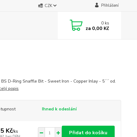
Přihlášení
CZK
0
ks
za
0,00 Kč
 BS D-Ring Snaffle Bit - Sweet Iron - Copper Inlay - 5´´ od.
celý popis
tupnost
Ihned k odeslání
5 Kč
/
ks
Přidat do košíku
 Kč
bez DPH