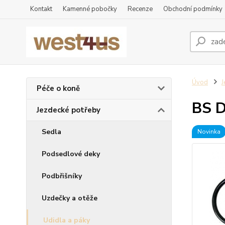
Kontakt
Kamenné pobočky
Recenze
Obchodní podmínky
Úvod
J
Péče o koně
BS D
Jezdecké potřeby
Sedla
Novinka
Podsedlové deky
Podbřišníky
Uzdečky a otěže
Udidla a páky