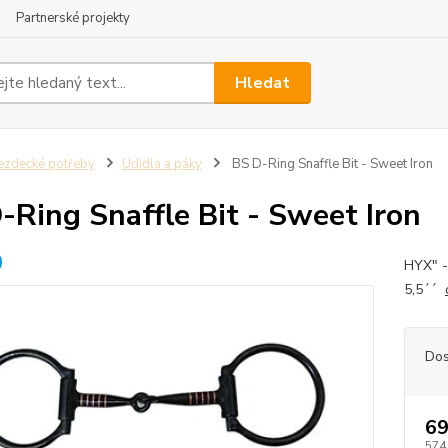
Partnerské projekty
Hledat
ezdecké potřeby
Udidla a páky
BS D-Ring Snaffle Bit - Sweet Iron
-Ring Snaffle Bit - Sweet Iron
HYX" -
5,5´´
Dos
69
574