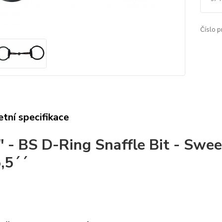
Číslo p
tní specifikace
 - BS D-Ring Snaffle Bit - Sweet
5,5´´