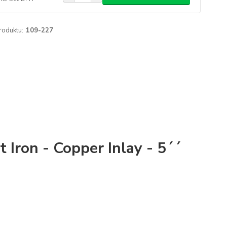
roduktu:
109-227
 Iron - Copper Inlay - 5´´