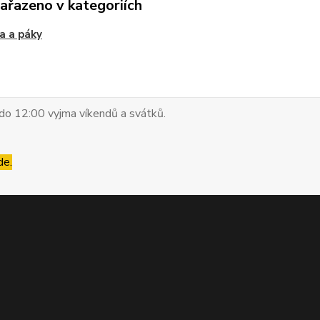
zařazeno v kategoriích
a a páky
do 12:00 vyjma víkendů a svátků.
de.