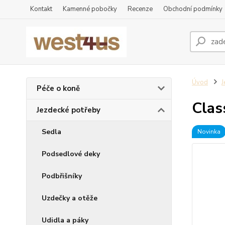
Kontakt
Kamenné pobočky
Recenze
Obchodní podmínky
Úvod
J
Péče o koně
Clas
Jezdecké potřeby
Sedla
Novinka
Podsedlové deky
Podbřišníky
Uzdečky a otěže
Udidla a páky