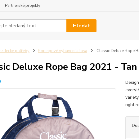
Partnerské projekty
Hledat
ezdecké potřeby
Ropingové vybavení a lasa
Classic Deluxe Rope B
sic Deluxe Rope Bag 2021 - Ta
Design
everyt
variet
right 
Dos