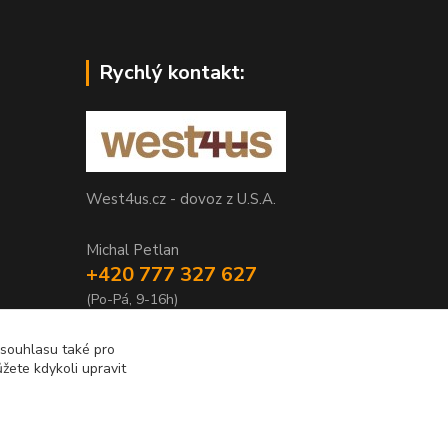
Rychlý kontakt:
West4us.cz - dovoz z U.S.A.
Michal Petlan
+420 777 327 627
(Po-Pá, 9-16h)
info@west4us.cz
 souhlasu také pro
žete kdykoli upravit