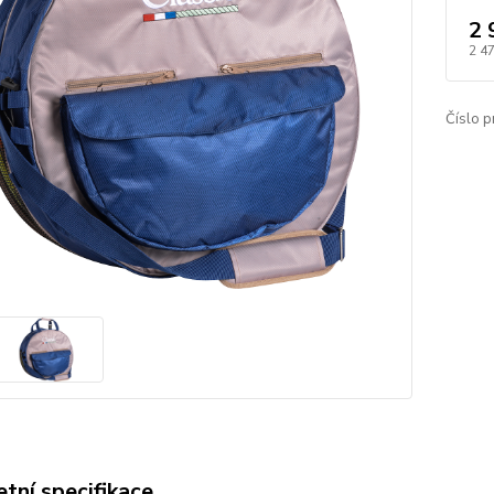
2 
2 4
Číslo p
tní specifikace