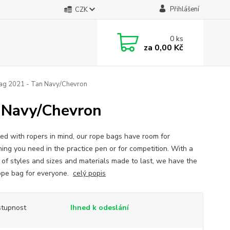
Přihlášení
CZK
0
ks
za
0,00 Kč
ag 2021 - Tan Navy/Chevron
n Navy/Chevron
ed with ropers in mind, our rope bags have room for
hing you need in the practice pen or for competition. With a
y of styles and sizes and materials made to last, we have the
rope bag for everyone.
celý popis
tupnost
Ihned k odeslání