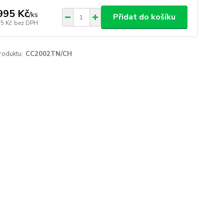
995 Kč
/
ks
Přidat do košíku
75 Kč
bez DPH
roduktu:
CC2002TN/CH