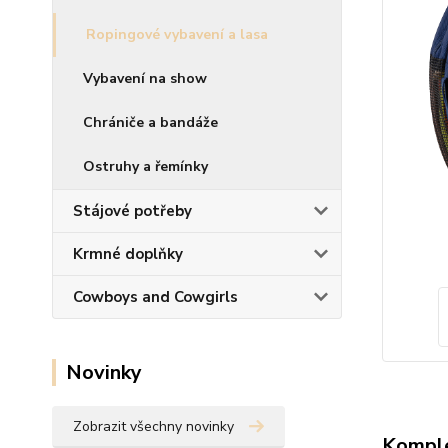
Ropingové vybavení a lasa
Vybavení na show
Chrániče a bandáže
Ostruhy a řemínky
Stájové potřeby
Krmné doplňky
Cowboys and Cowgirls
Novinky
Zobrazit všechny novinky
Komple