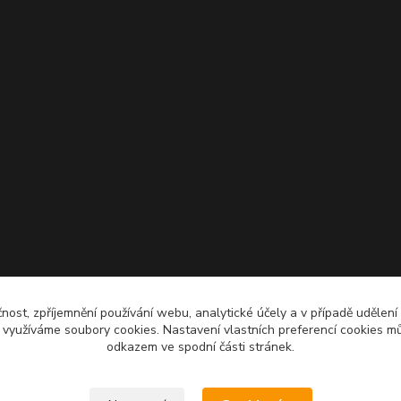
čnost, zpříjemnění používání webu, analytické účely a v případě udělení
y využíváme soubory cookies. Nastavení vlastních preferencí cookies mů
odkazem ve spodní části stránek.