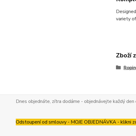
Designed 
variety o
Zboží 
Ropin
Dnes objednáte, zítra dodáme - objednávejte každý den 
Odstoupení od smlouvy - MOJE OBJEDNÁVKA - klikni z