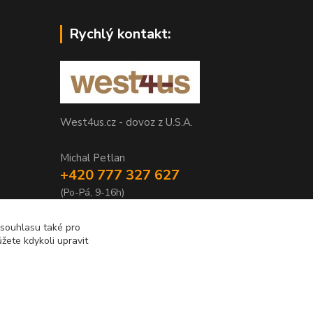
Rychlý kontakt:
West4us.cz - dovoz z U.S.A.
Michal Petlan
+420 777 327 627
(Po-Pá, 9-16h)
info@west4us.cz
 souhlasu také pro
žete kdykoli upravit