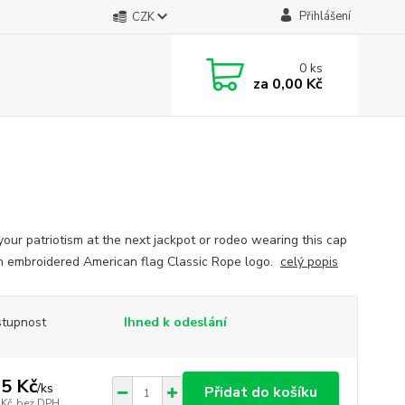
Přihlášení
CZK
0
ks
za
0,00 Kč
our patriotism at the next jackpot or rodeo wearing this cap
n embroidered American flag Classic Rope logo.
celý popis
tupnost
Ihned k odeslání
5 Kč
/
ks
Přidat do košíku
 Kč
bez DPH