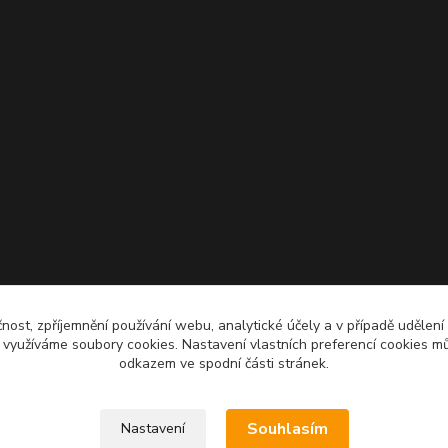
čnost, zpříjemnění používání webu, analytické účely a v případě udělení
y využíváme soubory cookies. Nastavení vlastních preferencí cookies mů
odkazem ve spodní části stránek.
Souhlasím
Nastavení