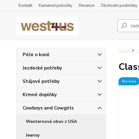
Kontakt
Kamenné pobočky
Recenze
Obchodní podmínky
Úvod
Péče o koně
Clas
Jezdecké potřeby
Stájové potřeby
Novinka
Krmné doplňky
Cowboys and Cowgirls
Westernová obuv z USA
Jeansy