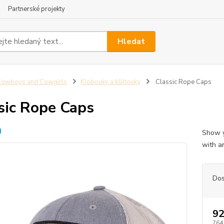
Partnerské projekty
Hledat
Cowboys and Cowgirls
Klobouky a kšiltovky
Classic Rope Caps
sic Rope Caps
Show y
with a
Dos
92
764