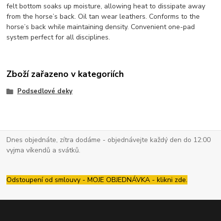
felt bottom soaks up moisture, allowing heat to dissipate away
from the horse’s back. Oil tan wear leathers. Conforms to the
horse’s back while maintaining density. Convenient one-pad
system perfect for all disciplines.
Zboží zařazeno v kategoriích
Podsedlové deky
Dnes objednáte, zítra dodáme - objednávejte každý den do 12:00
vyjma víkendů a svátků.
Odstoupení od smlouvy - MOJE OBJEDNÁVKA - klikni zde.