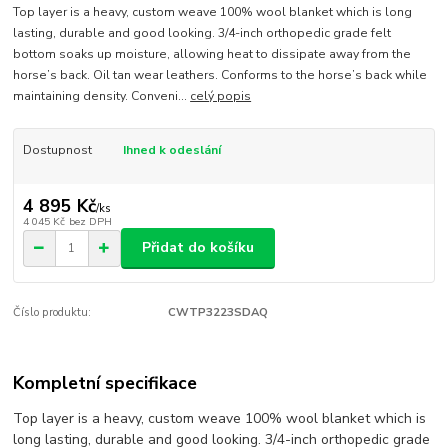
Top layer is a heavy, custom weave 100% wool blanket which is long
lasting, durable and good looking. 3/4-inch orthopedic grade felt
bottom soaks up moisture, allowing heat to dissipate away from the
horse’s back. Oil tan wear leathers. Conforms to the horse’s back while
maintaining density. Conveni...
celý popis
Dostupnost
Ihned k odeslání
4 895 Kč
/
ks
4 045 Kč
bez DPH
Přidat do košíku
Číslo produktu:
CWTP3223SDAQ
Kompletní specifikace
Top layer is a heavy, custom weave 100% wool blanket which is
long lasting, durable and good looking. 3/4-inch orthopedic grade