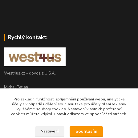
Rychlý kontakt:
West4us.cz - dovoz z U.S.A.
Michal Petlan
+420 777 327 627
Pro základní funkčnost, zpříjemnění používání webu, analytické
(Po-Pá, 9-16h)
účely a v případě udělení souhlasu také pro účely cílení reklamy
využíváme soubory cookies. Nastavení vlastních preferencí
info@west4us.cz
cookies můžete kdykoli upravit odkazem ve spodní části stránek.
Souhlasím
Nastavení