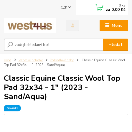
0
ks
CZK
za
0,00 Kč
Menu
Hledat
Úvod
Jezdecké potřeby
Podsedlové deky
Classic Equine Classic Wool
Top Pad 32x34 - 1" (2023 - Sand/Aqua)
Classic Equine Classic Wool Top
Pad 32x34 - 1" (2023 -
Sand/Aqua)
Novinka