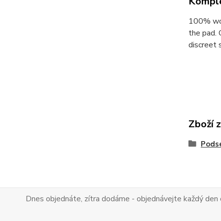
Komple
100% wool
the pad. 
discreet 
Zboží 
Pods
Dnes objednáte, zítra dodáme - objednávejte každý den 