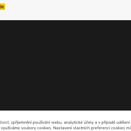
de.
čnost, zpříjemnění používání webu, analytické účely a v případě udělení
y využíváme soubory cookies. Nastavení vlastních preferencí cookies mů