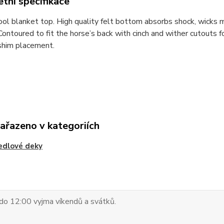
tní specifikace
 blanket top. High quality felt bottom absorbs shock, wicks moi
Contoured to fit the horse’s back with cinch and wither cutouts fo
shim placement.
zařazeno v kategoriích
edlové deky
do 12:00 vyjma víkendů a svátků.