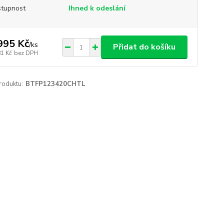
tupnost
Ihned k odeslání
995 Kč
/
ks
Přidat do košíku
81 Kč
bez DPH
roduktu:
BTFP123420CHTL