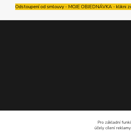
Odstoupení od smlouvy - MOJE OBJEDNÁVKA - klikni z
Pro základní funk
účely cílení reklam