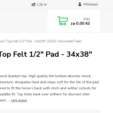
Přihlášení
CZK
0
ks
za
0,00 Kč
ol Top Felt 1/2" Pad - 34x38" (2020-Chocolate/Teal)
op Felt 1/2" Pad - 34x38"
ool blanket top. High quality felt bottom absorbs shock,
oisture, dissipates heat and stays soft for the life of the pad.
red to fit the horse’s back with cinch and wither cutouts for
saddle fit. Top folds back over withers for discreet shim
nt. ...
celý popis