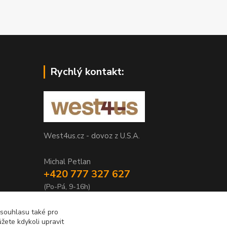
Rychlý kontakt:
West4us.cz - dovoz z U.S.A.
Michal Petlan
+420 777 327 627
(Po-Pá, 9-16h)
info@west4us.cz
 souhlasu také pro
žete kdykoli upravit