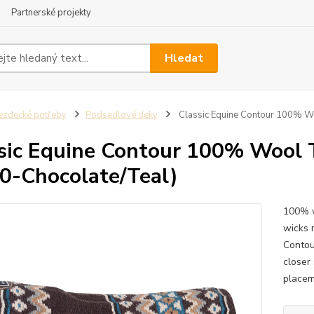
Partnerské projekty
Hledat
ezdecké potřeby
Podsedlové deky
Classic Equine Contour 100% Wo
sic Equine Contour 100% Wool T
0-Chocolate/Teal)
100% w
wicks m
Contou
closer 
placeme