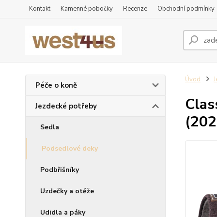
Kontakt
Kamenné pobočky
Recenze
Obchodní podmínky
Úvod
J
Péče o koně
Clas
Jezdecké potřeby
(202
Sedla
Podsedlové deky
Podbřišníky
Uzdečky a otěže
Udidla a páky