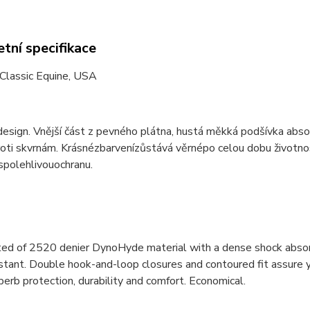
tní specifikace
 Classic Equine, USA
design
.
Vnější část z pevného plátna, hustá měkká podšívka absorb
roti skvrnám
.
Krásné
zbarvení
zůstává věrné
po celou dobu životno
spolehlivou
ochranu.
ed of 2520 denier DynoHyde material with a dense shock absorbi
istant. Double hook-and-loop closures and contoured fit assure 
perb protection, durability and comfort. Economical.