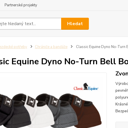
Partnerské projekty
Hledat
ezdecké potřeby
Chrániče a bandáže
Classic Equine Dyno No-Turn B
sic Equine Dyno No-Turn Bell B
Zvon
Výrobc
pevnéh
polyur
Krásné
Bezpeč