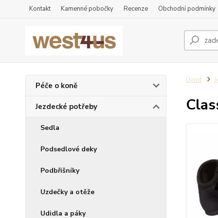
Kontakt
Kamenné pobočky
Recenze
Obchodní podmínky
Úvod
J
Péče o koně
Clas
Jezdecké potřeby
Sedla
Podsedlové deky
Podbřišníky
Uzdečky a otěže
Udidla a páky