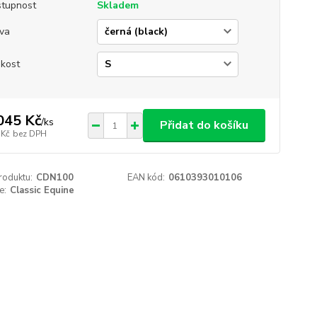
tupnost
Skladem
va
ikost
045 Kč
/
ks
Přidat do košíku
 Kč
bez DPH
roduktu:
CDN100
EAN kód:
0610393010106
e:
Classic Equine