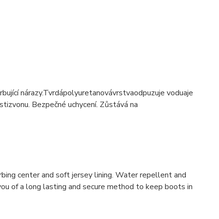
ující nárazy.
Tvrdá
polyuretanová
vrstva
odpuzuje vodu
a
je
sti
zvonu
.
Bezpečné uchycení
.
Zůstává na
ng center and soft jersey lining. Water repellent and
you of a long lasting and secure method to keep boots in