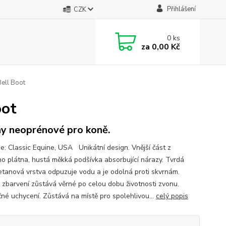
Přihlášení
CZK
0
ks
za
0,00 Kč
ell Boot
oot
y neoprénové pro koně.
e: Classic Equine, USA Unikátní design. Vnější část z
o plátna, hustá měkká podšívka absorbující nárazy. Tvrdá
etanová vrstva odpuzuje vodu a je odolná proti skvrnám.
 zbarvení zůstává věrné po celou dobu životnosti zvonu.
né uchycení. Zůstává na místě pro spolehlivou...
celý popis