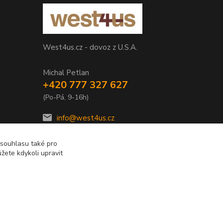
West4us.cz - dovoz z U.S.A.
Michal Petlan
+420 777 327 627
(Po-Pá, 9-16h)
info@west4us.cz
 souhlasu také pro
žete kdykoli upravit
Vytvořeno na
Eshop-rychle.cz