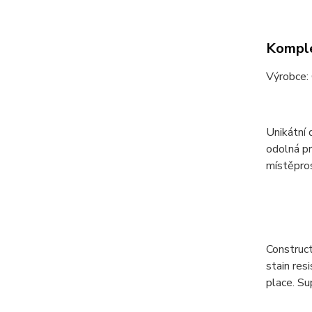
Komple
Výrobce:
Unikátní 
odolná p
místě
pro
Construct
stain res
place. Su