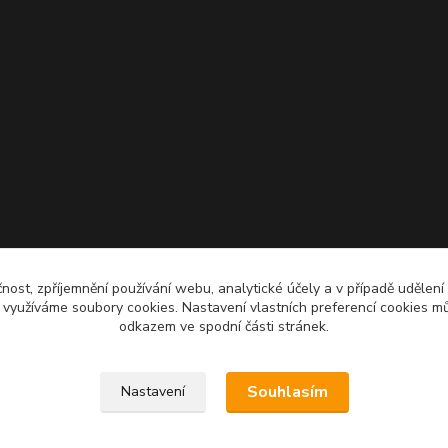
čnost, zpříjemnění používání webu, analytické účely a v případě udělení
y využíváme soubory cookies. Nastavení vlastních preferencí cookies mů
odkazem ve spodní části stránek.
Souhlasím
Nastavení