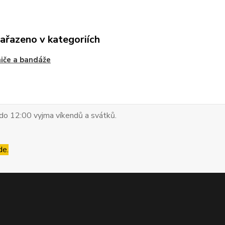
zařazeno v kategoriích
iče a bandáže
do 12:00 vyjma víkendů a svátků.
de.