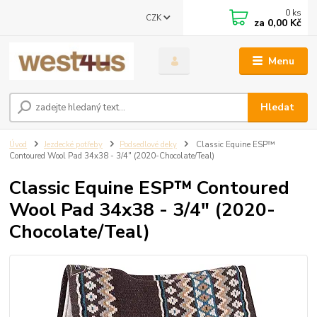
0
ks
CZK
za
0,00 Kč
Menu
Hledat
Úvod
Jezdecké potřeby
Podsedlové deky
Classic Equine ESP™
Contoured Wool Pad 34x38 - 3/4" (2020-Chocolate/Teal)
Classic Equine ESP™ Contoured
Wool Pad 34x38 - 3/4" (2020-
Chocolate/Teal)