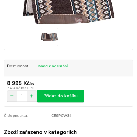
Dostupnost
Ihned k odeslání
8 995 Kč
/
ks
7 434 Kč
bez DPH
Přidat do košíku
Číslo produktu:
CESPCW34
Zboží zařazeno v kategoriích