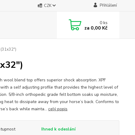
Přihlášení
CZK
0
ks
za
0,00 Kč
 (31x32")
1x32")
ch wool blend top offers superior shock absorption. XPF
with a self adjusting profile that provides the highest level of
tion. 5/8-inch orthopedic grade felt bottom soaks up moisture,
ng heat to dissipate away from your horse’s back. Conforms to
rse’s back while mainta...
celý popis
tupnost
Ihned k odeslání