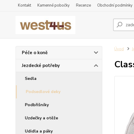
Kontakt
Kamenné pobočky
Recenze
Obchodní podmínky
Úvod
J
Péče o koně
Clas
Jezdecké potřeby
Sedla
Podsedlové deky
Podbřišníky
Uzdečky a otěže
Udidla a páky