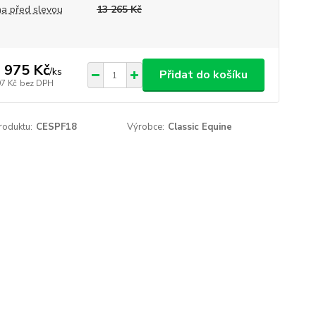
a před slevou
13 265 Kč
 975 Kč
/
ks
Přidat do košíku
97 Kč
bez DPH
roduktu:
CESPF18
Výrobce:
Classic Equine