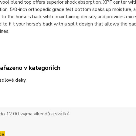
wool blend top offers superior shock absorption. XPF center with 
tion. 5/8-inch orthopedic grade felt bottom soaks up moisture, a
to the horse’s back while maintaining density and provides exce
 to fi t your horse’s back with a split design that allows the 
lines.
zařazeno v kategoriích
edlové deky
do 12:00 vyjma víkendů a svátků.
de.