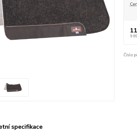
Cen
11
9 8
Číslo p
tní specifikace