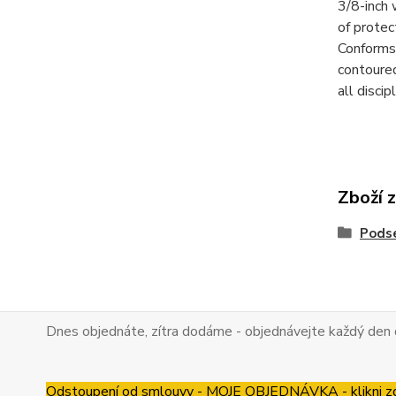
3/8-inch 
of protec
Conforms 
contoured
all discip
Zboží 
Pods
Dnes objednáte, zítra dodáme - objednávejte každý den 
Odstoupení od smlouvy - MOJE OBJEDNÁVKA - klikni z