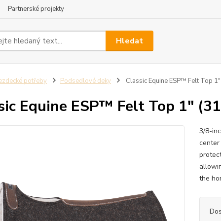
Partnerské projekty
Hledat
ezdecké potřeby
Podsedlové deky
Classic Equine ESP™ Felt Top 1"
sic Equine ESP™ Felt Top 1" (3
3/8-in
center 
protec
allowi
the ho
Dos