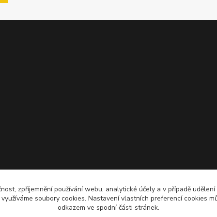
čnost, zpříjemnění používání webu, analytické účely a v případě udělení
y využíváme soubory cookies. Nastavení vlastních preferencí cookies mů
odkazem ve spodní části stránek.