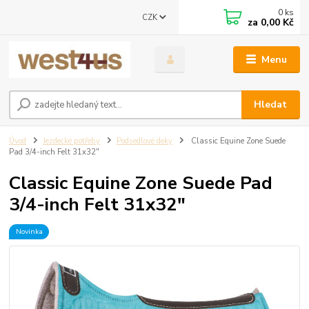
0
ks
CZK
za
0,00 Kč
Menu
Hledat
Úvod
Jezdecké potřeby
Podsedlové deky
Classic Equine Zone Suede
Pad 3/4-inch Felt 31x32"
Classic Equine Zone Suede Pad
3/4-inch Felt 31x32"
Novinka