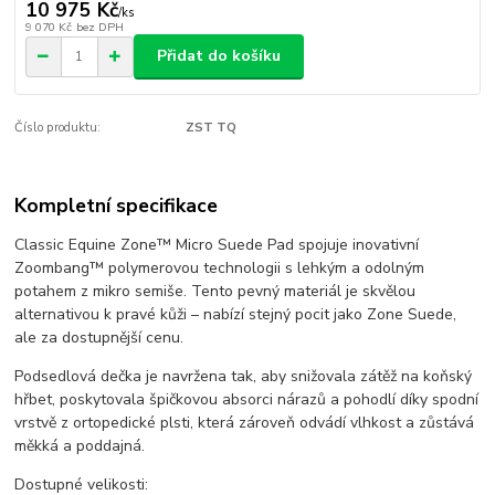
10 975 Kč
/
ks
9 070 Kč
bez DPH
Přidat do košíku
Číslo produktu:
ZST TQ
Kompletní specifikace
Classic Equine Zone™ Micro Suede Pad spojuje inovativní
Zoombang™ polymerovou technologii s lehkým a odolným
potahem z mikro semiše. Tento pevný materiál je skvělou
alternativou k pravé kůži – nabízí stejný pocit jako Zone Suede,
ale za dostupnější cenu.
Podsedlová dečka je navržena tak, aby snižovala zátěž na koňský
hřbet, poskytovala špičkovou absorci nárazů a pohodlí díky spodní
vrstvě z ortopedické plsti, která zároveň odvádí vlhkost a zůstává
měkká a poddajná.
Dostupné velikosti: