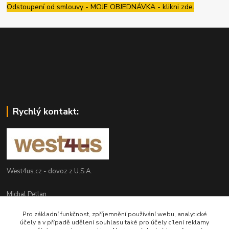
Odstoupení od smlouvy - MOJE OBJEDNÁVKA - klikni zde.
Rychlý kontakt:
West4us.cz - dovoz z U.S.A.
Michal Petlan
+420 777 327 627
Pro základní funkčnost, zpříjemnění používání webu, analytické
(Po-Pá, 9-16h)
účely a v případě udělení souhlasu také pro účely cílení reklamy