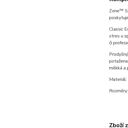
Zone™ Ser
poskytuje
Classic E
stres u s
či profes
Prodyšný 
potažena 
měkká a p
Materiál:
Rozměry:
Zboží 