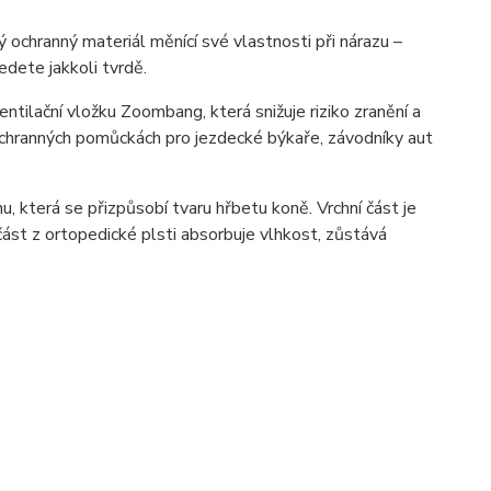
ochranný materiál měnící své vlastnosti při nárazu –
edete jakkoli tvrdě.
ilační vložku Zoombang, která snižuje riziko zranění a
 ochranných pomůckách pro jezdecké býkaře, závodníky aut
, která se přizpůsobí tvaru hřbetu koně. Vrchní část je
st z ortopedické plsti absorbuje vlhkost, zůstává