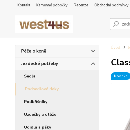
Kontakt
Kamenné pobočky
Recenze
Obchodní podmínky
Úvod
J
Péče o koně
Clas
Jezdecké potřeby
Sedla
Novinka
Podsedlové deky
Podbřišníky
Uzdečky a otěže
Udidla a páky