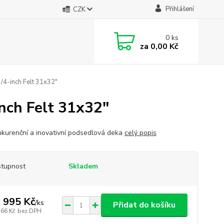
Přihlášení
CZK
0
ks
za
0,00 Kč
/4-inch Felt 31x32"
nch Felt 31x32"
kurenční a inovativní podsedlová deka
celý popis
tupnost
Skladem
 995 Kč
/
ks
Přidat do košíku
566 Kč
bez DPH