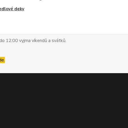
edlové deky
do 12:00 vyjma víkendů a svátků.
de.