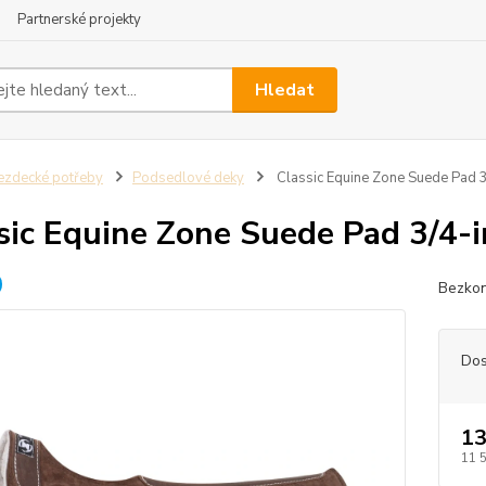
Partnerské projekty
Hledat
ezdecké potřeby
Podsedlové deky
Classic Equine Zone Suede Pad 3
sic Equine Zone Suede Pad 3/4-i
Bezkon
Dos
13
11 