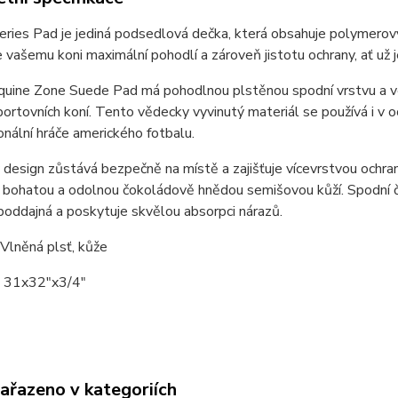
ies Pad je jediná podsedlová dečka, která obsahuje polymerový 
 vašemu koni maximální pohodlí a zároveň jistotu ochrany, ať už j
quine Zone Suede Pad má pohodlnou plstěnou spodní vrstvu a vent
portovních koní. Tento vědecky vyvinutý materiál se používá i v
ionální hráče amerického fotbalu.
design zůstává bezpečně na místě a zajišťuje vícevrstvou ochranu
bohatou a odolnou čokoládově hnědou semišovou kůží. Spodní čá
oddajná a poskytuje skvělou absorpci nárazů.
 Vlněná plsť, kůže
 31x32"x3/4"
zařazeno v kategoriích