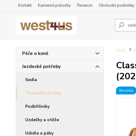
Kontakt
Kamenné pobočky
Recenze
Obchodní podmínky
Úvod
J
Péče o koně
Clas
Jezdecké potřeby
(202
Sedla
Novinka
Podsedlové deky
Podbřišníky
Uzdečky a otěže
Udidla a páky