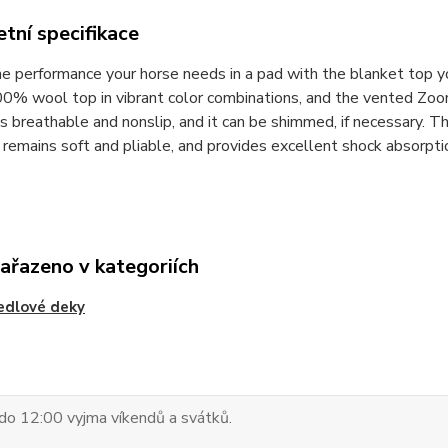
tní specifikace
he performance your horse needs in a pad with the blanket top 
0% wool top in vibrant color combinations, and the vented Zoomb
s breathable and nonslip, and it can be shimmed, if necessary. 
 remains soft and pliable, and provides excellent shock absorpti
zařazeno v kategoriích
edlové deky
do 12:00 vyjma víkendů a svátků.