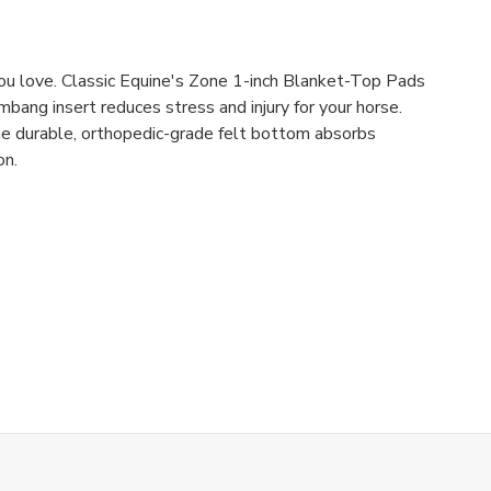
you love. Classic Equine's Zone 1-inch Blanket-Top Pads
ang insert reduces stress and injury for your horse.
The durable, orthopedic-grade felt bottom absorbs
on.