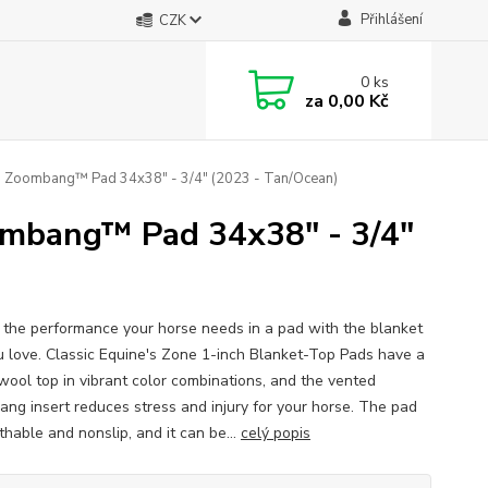
Přihlášení
CZK
0
ks
za
0,00 Kč
 Zoombang™ Pad 34x38" - 3/4" (2023 - Tan/Ocean)
ombang™ Pad 34x38" - 3/4"
l the performance your horse needs in a pad with the blanket
u love. Classic Equine's Zone 1-inch Blanket-Top Pads have a
ool top in vibrant color combinations, and the vented
ng insert reduces stress and injury for your horse. The pad
thable and nonslip, and it can be...
celý popis