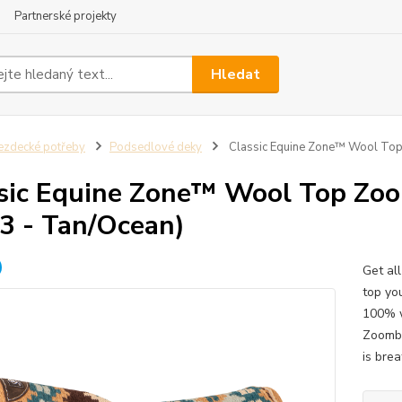
Partnerské projekty
Hledat
ezdecké potřeby
Podsedlové deky
Classic Equine Zone™ Wool Top
sic Equine Zone™ Wool Top Zo
3 - Tan/Ocean)
Get al
top yo
100% w
Zoomba
is brea