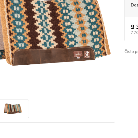
Dos
9 
7 7
Číslo p