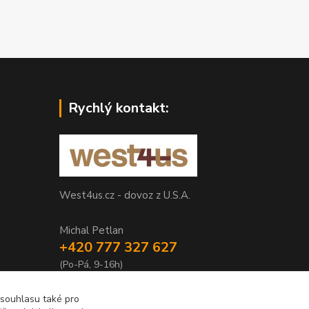
Rychlý kontakt:
West4us.cz - dovoz z U.S.A.
Michal Petlan
+420 777 327 627
(Po-Pá, 9-16h)
info@west4us.cz
 souhlasu také pro