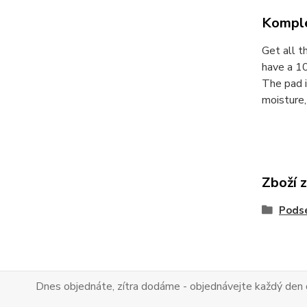
Komple
Get all t
have a 10
The pad i
moisture,
Zboží 
Pods
Dnes objednáte, zítra dodáme - objednávejte každý den 