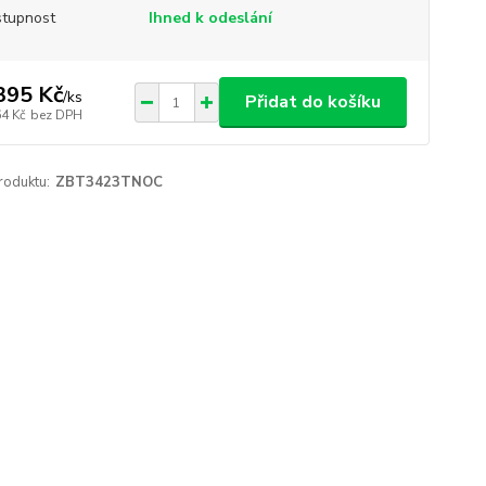
tupnost
Ihned k odeslání
395 Kč
/
ks
Přidat do košíku
64 Kč
bez DPH
roduktu:
ZBT3423TNOC