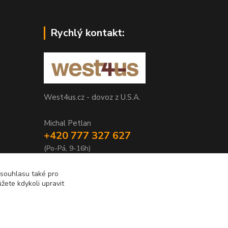
Rychlý kontakt:
West4us.cz - dovoz z U.S.A.
Michal Petlan
+420 777 327 627
(Po-Pá, 9-16h)
info@west4us.cz
 souhlasu také pro
žete kdykoli upravit