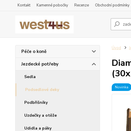
Kontakt
Kamenné pobočky
Recenze
Obchodní podmínky
Úvod
J
Péče o koně
Diam
Jezdecké potřeby
(30x
Sedla
Novinka
Podsedlové deky
Podbřišníky
Uzdečky a otěže
Udidla a páky