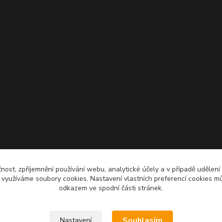
čnost, zpříjemnění používání webu, analytické účely a v případě udělení
y využíváme soubory cookies. Nastavení vlastních preferencí cookies mů
odkazem ve spodní části stránek.
Souhlasím
Nastavení