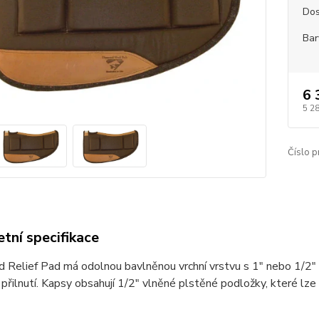
Dos
Bar
6 
5 2
Číslo p
tní specifikace
d Relief Pad má odolnou bavlněnou vrchní vrstvu s 1" nebo 1/2
přilnutí. Kapsy obsahují 1/2" vlněné plstěné podložky, které lz