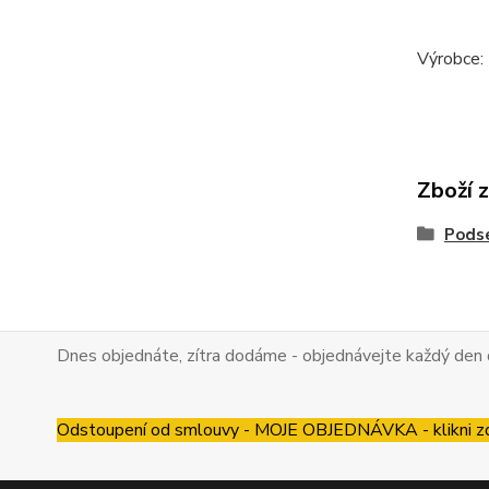
Výrobce:
Zboží 
Pods
Dnes objednáte, zítra dodáme - objednávejte každý den 
Odstoupení od smlouvy - MOJE OBJEDNÁVKA - klikni z