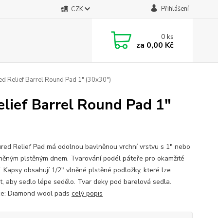
Přihlášení
CZK
0
ks
za
0,00 Kč
 Relief Barrel Round Pad 1" (30x30")
lief Barrel Round Pad 1"
red Relief Pad má odolnou bavlněnou vrchní vrstvu s 1" nebo
lněným plstěným dnem. Tvarování podél páteře pro okamžité
í. Kapsy obsahují 1/2" vlněné plstěné podložky, které lze
t, aby sedlo lépe sedělo. Tvar deky pod barelová sedla.
ce: Diamond wool pads
celý popis