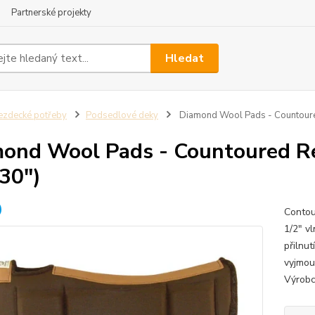
Partnerské projekty
Hledat
ezdecké potřeby
Podsedlové deky
Diamond Wool Pads - Countoured
ond Wool Pads - Countoured Re
30")
Contou
1/2" v
přilnut
vyjmou
Výrob