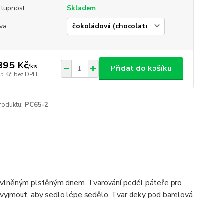
tupnost
Skladem
va
395 Kč
/
ks
Přidat do košíku
85 Kč
bez DPH
roduktu:
PC65-2
" vlněným plstěným dnem. Tvarování podél páteře pro
e vyjmout, aby sedlo lépe sedělo. Tvar deky pod barelová