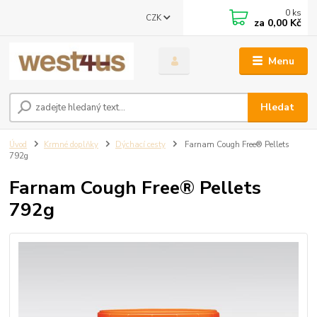
0
ks
CZK
za
0,00 Kč
Menu
Hledat
Úvod
Krmné doplňky
Dýchací cesty
Farnam Cough Free® Pellets
792g
Farnam Cough Free® Pellets
792g