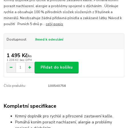
porazit nachlazení, alergie a problémy spojené s dýcháním . Účinkuje
rychle a obsahuje 100 % přírodních složek složených z 9 bylinek a
minerálů. Neobsahuje žádná přídavná plnidla a zakázané látky. Návod k
použití Prvních 5 dnů p...
celý popis
Dostupnost
Ihned k odeslání
1 495 Kč
/
ks
1 236 Kč
bez DPH
Přidat do košíku
Číslo produktu:
100540756
Kompletní specifikace
Krmný doplněk pro rychlé a přirozené zastavení kašle.
Pomáhá koním porazit nachlazení, alergie a problémy