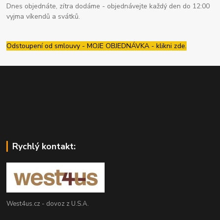
Dnes objednáte, zítra dodáme - objednávejte každý den do 12:00
vyjma víkendů a svátků.
Odstoupení od smlouvy - MOJE OBJEDNÁVKA - klikni zde.
Rychlý kontakt:
West4us.cz - dovoz z U.S.A.