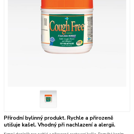
Přírodní bylinný produkt. Rychle a přirozeně
utišuje kašel. Vhodný při nachlazení a alergii.
Krmný doplněk pro rychlé a přirozené zastavení kašle. Pomáhá koním