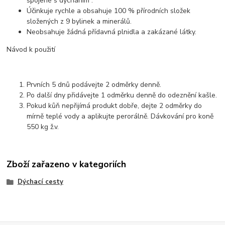
spojené s dýcháním .
Účinkuje rychle a obsahuje 100 % přírodních složek
složených z 9 bylinek a minerálů.
Neobsahuje žádná přídavná plnidla a zakázané látky.
Návod k použití
Prvních 5 dnů podávejte 2 odměrky denně.
Po další dny přidávejte 1 odměrku denně do odeznění kašle.
Pokud kůň nepřijímá produkt dobře, dejte 2 odměrky do
mírně teplé vody a aplikujte perorálně. Dávkování pro koně
550 kg ž.v.
Zboží zařazeno v kategoriích
Dýchací cesty