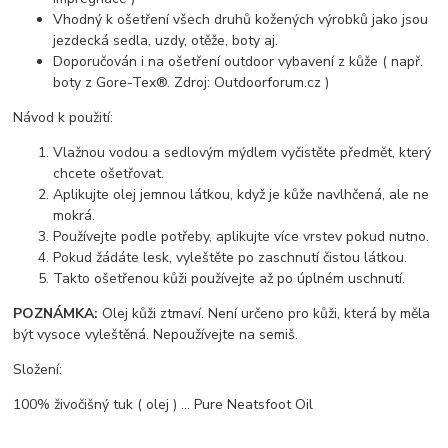
Vhodný k ošetření všech druhů kožených výrobků jako jsou
jezdecká sedla, uzdy, otěže, boty aj.
Doporučován i na ošetření outdoor vybavení z kůže ( např.
boty z Gore-Tex®. Zdroj: Outdoorforum.cz )
Návod k použití:
Vlažnou vodou a sedlovým mýdlem vyčistěte předmět, který
chcete ošetřovat.
Aplikujte olej jemnou látkou, když je kůže navlhčená, ale ne
mokrá.
Používejte podle potřeby, aplikujte více vrstev pokud nutno.
Pokud žádáte lesk, vyleštěte po zaschnutí čistou látkou.
Takto ošetřenou kůži používejte až po úplném uschnutí.
POZNÁMKA:
Olej kůži ztmaví. Není určeno pro kůži, která by měla
být vysoce vyleštěná. Nepoužívejte na semiš.
Složení:
100% živočišný tuk ( olej ) ... Pure Neatsfoot Oil