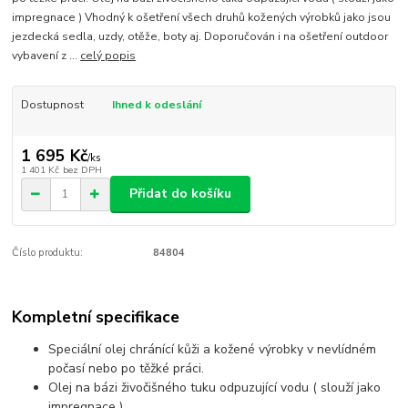
impregnace ) Vhodný k ošetření všech druhů kožených výrobků jako jsou
jezdecká sedla, uzdy, otěže, boty aj. Doporučován i na ošetření outdoor
vybavení z ...
celý popis
Dostupnost
Ihned k odeslání
1 695 Kč
/
ks
1 401 Kč
bez DPH
Přidat do košíku
Číslo produktu:
84804
Kompletní specifikace
Speciální olej chránící kůži a kožené výrobky v nevlídném
počasí nebo po těžké práci.
Olej na bázi živočišného tuku odpuzující vodu ( slouží jako
impregnace )