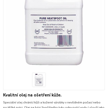
Kvalitní olej na ošetření kůže.
Speciální olej chránící kůži a kožené výrobky v nevlídném počasí nebo
po těžké práci. Olej na bázi živočišného tuku odpuzující vodu ( slouží jako