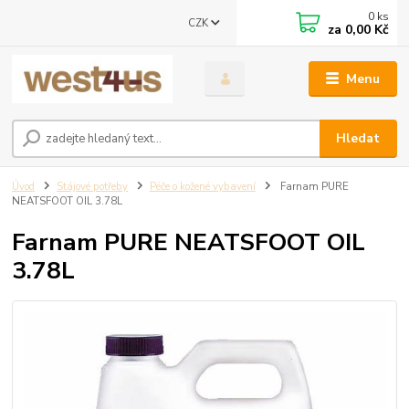
0
ks
CZK
za
0,00 Kč
Menu
Hledat
Úvod
Stájové potřeby
Péče o kožené vybavení
Farnam PURE
NEATSFOOT OIL 3.78L
Farnam PURE NEATSFOOT OIL
3.78L