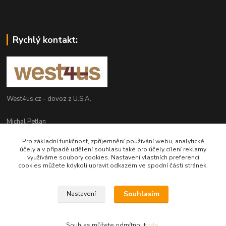
Rychlý kontakt:
West4us.cz - dovoz z U.S.A.
Michal Petlan
+420 777 327 627
Pro základní funkčnost, zpříjemnění používání webu, analytické
(Po-Pá, 9-16h)
účely a v případě udělení souhlasu také pro účely cílení reklamy
využíváme soubory cookies. Nastavení vlastních preferencí
info@west4us.cz
cookies můžete kdykoli upravit odkazem ve spodní části stránek.
Souhlasím
Nastavení
Souhlas můžete odmítnout
zde
.