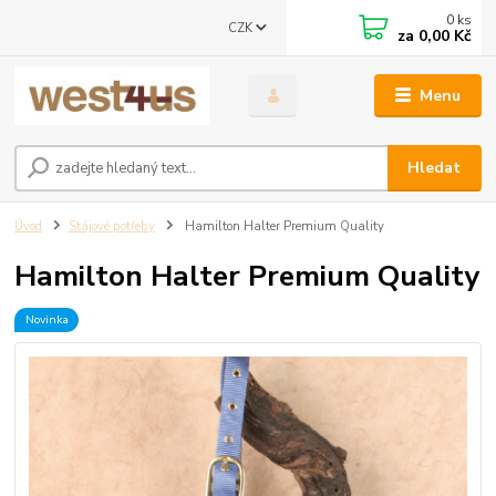
0
ks
CZK
za
0,00 Kč
Menu
Hledat
Úvod
Stájové potřeby
Hamilton Halter Premium Quality
Hamilton Halter Premium Quality
Novinka