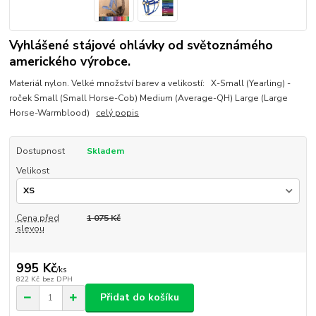
Vyhlášené stájové ohlávky od světoznámého
amerického výrobce.
Materiál nylon. Velké množství barev a velikostí: X-Small (Yearling) -
roček Small (Small Horse-Cob) Medium (Average-QH) Large (Large
Horse-Warmblood)
celý popis
Dostupnost
Skladem
Velikost
Cena před
1 075 Kč
slevou
995 Kč
/
ks
822 Kč
bez DPH
Přidat do košíku