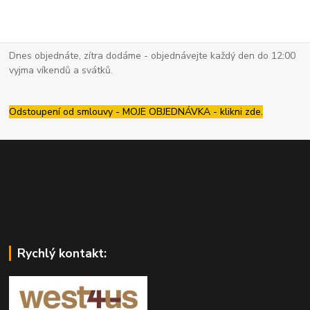
Dnes objednáte, zítra dodáme - objednávejte každý den do 12:00
vyjma víkendů a svátků.
Odstoupení od smlouvy - MOJE OBJEDNÁVKA - klikni zde.
Rychlý kontakt: