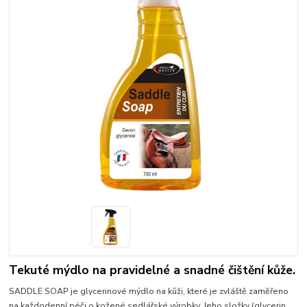
Tekuté mýdlo na pravidelné a snadné čištění kůže.
SADDLE SOAP je glycerinové mýdlo na kůži, které je zvláště zaměřeno
na každodenní péči o kožené sedlářské výrobky. Jeho složky (glycerin,