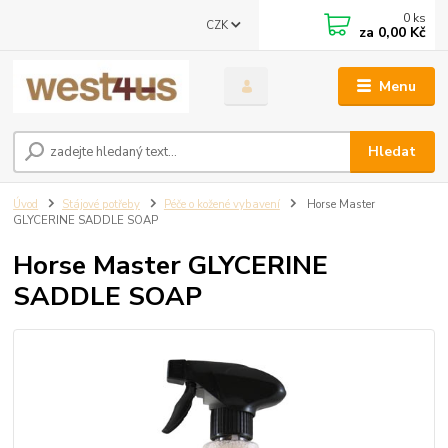
0
ks
CZK
za
0,00 Kč
Menu
Hledat
Úvod
Stájové potřeby
Péče o kožené vybavení
Horse Master
GLYCERINE SADDLE SOAP
Horse Master GLYCERINE
SADDLE SOAP