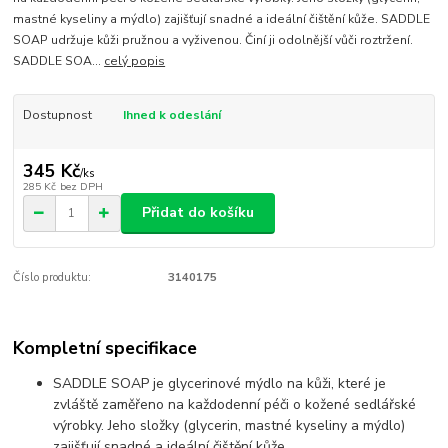
mastné kyseliny a mýdlo) zajišťují snadné a ideální čištění kůže. SADDLE
SOAP udržuje kůži pružnou a vyživenou. Činí ji odolnější vůči roztržení.
SADDLE SOA...
celý popis
Dostupnost
Ihned k odeslání
345 Kč
/
ks
285 Kč
bez DPH
Přidat do košíku
Číslo produktu:
3140175
Kompletní specifikace
SADDLE SOAP je glycerinové mýdlo na kůži, které je
zvláště zaměřeno na každodenní péči o kožené sedlářské
výrobky. Jeho složky (glycerin, mastné kyseliny a mýdlo)
zajišťují snadné a ideální čištění kůže.